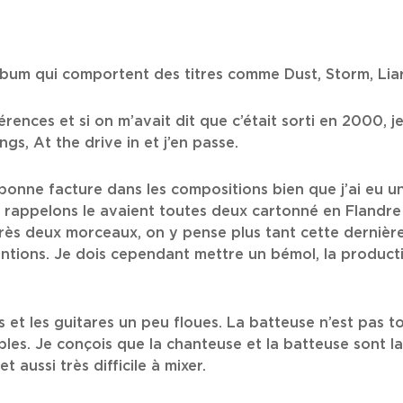
lbum qui comportent des titres comme Dust, Storm, Lia
rences et si on m’avait dit que c’était sorti en 2000, je
s, At the drive in et j’en passe.
onne facture dans les compositions bien que j’ai eu u
ui rappelons le avaient toutes deux cartonné en Flandre
ès deux morceaux, on y pense plus tant cette dernière r
tentions. Je dois cependant mettre un bémol, la produ
s et les guitares un peu floues. La batteuse n’est pas t
ples. Je conçois que la chanteuse et la batteuse sont 
t aussi très difficile à mixer.