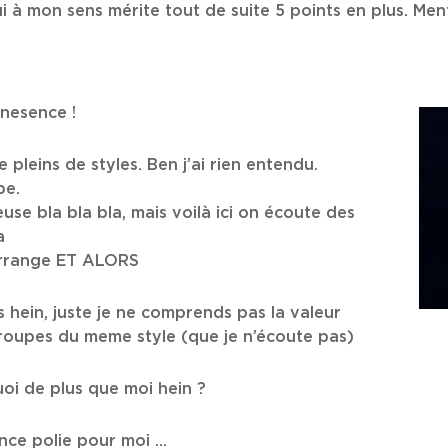
qui à mon sens mérite tout de suite 5 points en plus. Men
nesence !
pleins de styles. Ben j’ai rien entendu.
pe.
use bla bla bla, mais voilà ici on écoute des
ça
m’arrange ET ALORS
 hein, juste je ne comprends pas la valeur
groupes du meme style (que je n’écoute pas)
uoi de plus que moi hein ?
ence polie pour moi …