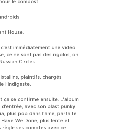
t pour le compost.
androids.
eant House.
, c’est immédiatement une vidéo
e, ce ne sont pas des rigolos, on
ussian Circles.
tallins, plaintifs, chargés
e l’indigeste.
Et ça se confirme ensuite. L’album
e d’entrée, avec son blast punky
ia, plus pop dans l’âme, parfaite
t Have We Done, plus lente et
s règle ses comptes avec ce