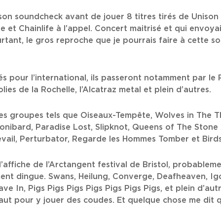
 son soundcheck avant de jouer 8 titres tirés de Unison 
e et Chainlife à l’appel. Concert maitrisé et qui envoya
urtant, le gros reproche que je pourrais faire à cette so
lés pour l’international, ils passeront notamment par l
lies de la Rochelle, l’Alcatraz metal et plein d’autres.
c des groupes tels que Oiseaux-Tempête, Wolves in The
onibard, Paradise Lost, Slipknot, Queens of The Stone
revail, Perturbator, Regarde les Hommes Tomber et Birds
 l’affiche de l’Arctangent festival de Bristol, probableme
ment dingue. Swans, Heilung, Converge, Deafheaven, Igor
e In, Pigs Pigs Pigs Pigs Pigs Pigs Pigs, et plein d’autr
 faut pour y jouer des coudes. Et quelque chose me dit q