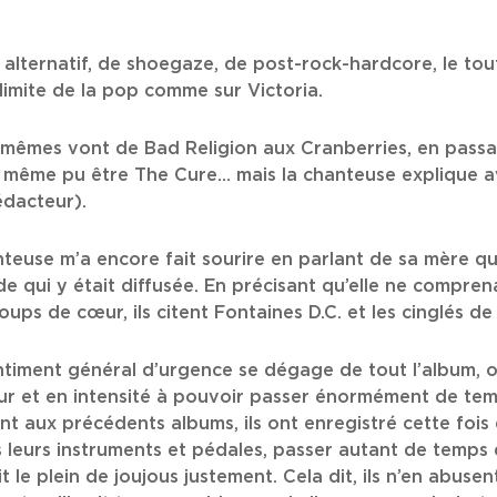
alternatif, de shoegaze, de post-rock-hardcore, le tout
a limite de la pop comme sur Victoria.
x-mêmes vont de Bad Religion aux Cranberries, en passa
 même pu être The Cure… mais la chanteuse explique a
édacteur).
nteuse m’a encore fait sourire en parlant de sa mère qu
de qui y était diffusée. En précisant qu’elle ne compre
oups de cœur, ils citent Fontaines D.C. et les cinglés d
entiment général d’urgence se dégage de tout l’album, 
et en intensité à pouvoir passer énormément de temp
t aux précédents albums, ils ont enregistré cette fois 
 leurs instruments et pédales, passer autant de temps qu
t le plein de joujous justement. Cela dit, ils n’en abusen