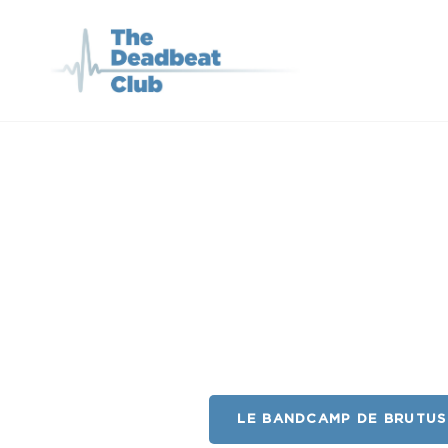
THE DEADBEA
Le Podcast Qui Parle De
LE BANDCAMP DE BRUTUS