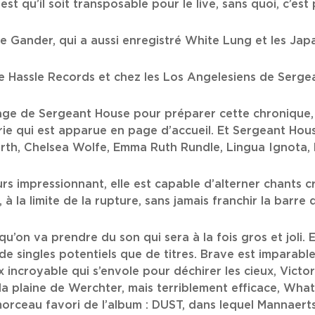
 est qu’il soit transposable pour le live, sans quoi, c’es
se Gander, qui a aussi enregistré White Lung et les Jap
 de Hassle Records et chez les Los Angelesiens de Serg
 page de Sergeant House pour préparer cette chronique
ie qui est apparue en page d’accueil. Et Sergeant Hous
th, Chelsea Wolfe, Emma Ruth Rundle, Lingua Ignota, R
 impressionnant, elle est capable d’alterner chants cris
 la limite de la rupture, sans jamais franchir la barre d
u’on va prendre du son qui sera à la fois gros et joli. 
de singles potentiels que de titres. Brave est imparabl
 incroyable qui s’envole pour déchirer les cieux, Victor
 la plaine de Werchter, mais terriblement efficace, Wha
morceau favori de l’album : DUST, dans lequel Mannaert