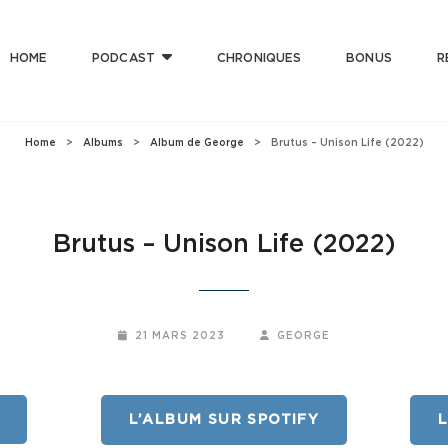
HOME
PODCAST
CHRONIQUES
BONUS
R
T CLUB
 Bonne Musique Avec Mauvaise Foi, Et De Mauvaise Musique Avec Bonne Foi
Home
>
Albums
>
Album de George
>
Brutus – Unison Life (2022)
Brutus – Unison Life (2022)
POSTED-
BY
BYLINE
21 MARS 2023
GEORGE
ON
LINE
L’ALBUM SUR SPOTIFY