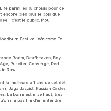
Life parmi les 16 choisis pour ce
it encore bien plus le bois que
irée… c’est le public. Mou.
e Roadburn Festival, Welcome To
 Throne Room, Deafheaven, Boy
 Age, Puscifer, Converge, Red
 in Row.
nt la meilleure affiche de cet été,
rr, Jaga Jazzist, Russian Circles,
es. La barre est mise haut, très
u’on n’a pas fini d’en entendre