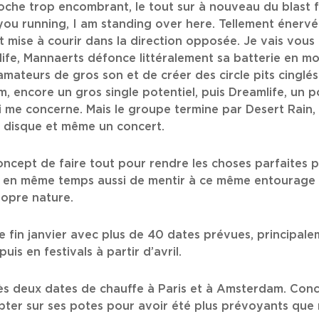
oche trop encombrant, le tout sur à nouveau du blast f
ou running, I am standing over here. Tellement énerv
st mise à courir dans la direction opposée. Je vais vou
life, Mannaerts défonce littéralement sa batterie en mo
amateurs de gros son et de créer des circle pits cinglés
 encore un gros single potentiel, puis Dreamlife, un poi
 me concerne. Mais le groupe termine par Desert Rain, q
n disque et même un concert.
e concept de faire tout pour rendre les choses parfaites
is en même temps aussi de mentir à ce même entourage p
ropre nature.
fin janvier avec plus de 40 dates prévues, principale
uis en festivals à partir d’avril.
après deux dates de chauffe à Paris et à Amsterdam. Con
er sur ses potes pour avoir été plus prévoyants que m