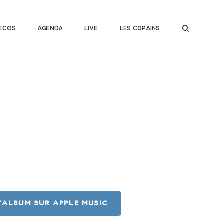
SEAR
ECOS
AGENDA
LIVE
LES COPAINS
L’ALBUM SUR APPLE MUSIC