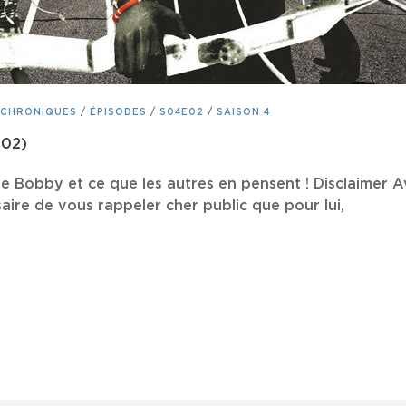
CHRONIQUES
/
ÉPISODES
/
S04E02
/
SAISON 4
002)
e Bobby et ce que les autres en pensent ! Disclaimer Av
saire de vous rappeler cher public que pour lui,
IOUS