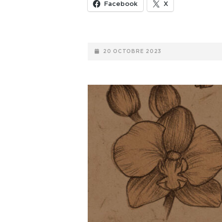
DADDY
Facebook
X
III
(2023)
POSTED-
20 OCTOBRE 2023
ON