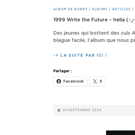
CAT
ALBUM DE BOBBY
/
ALBUMS
/
ARTICLES
/
LINKS
1999 Write the Future – hella (˃̣̣̥╭╮
Des jeunes qui bottent des culs 
blague facile, l’album que nous 
1999
-> LA SUITE PAR ICI !
WRITE
THE
Partager :
FUTURE
–
Facebook
X
HELLA
(˃̣̣̥╭╮˂̣̣̥)
✧
♡
POSTED-
24 SEPTEMBRE 2024
‧
ON
º·˚
(2024)