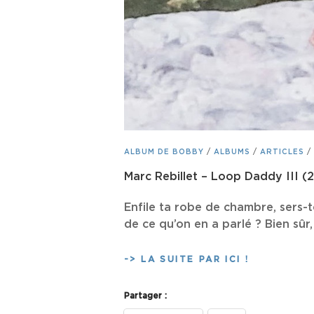
CAT
ALBUM DE BOBBY
/
ALBUMS
/
ARTICLES
/
LINKS
Marc Rebillet – Loop Daddy III (
Enfile ta robe de chambre, sers-to
de ce qu’on en a parlé ? Bien sûr
MARC
-> LA SUITE PAR ICI !
REBILLET
–
Partager :
LOOP