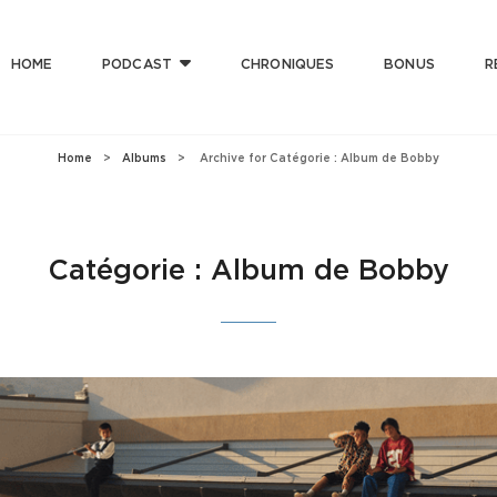
HOME
PODCAST
CHRONIQUES
BONUS
R
T CLUB
 Bonne Musique Avec Mauvaise Foi, Et De Mauvaise Musique Avec Bonne Foi
Home
>
Albums
>
Archive for
Catégorie :
Album de Bobby
Catégorie :
Album de Bobby