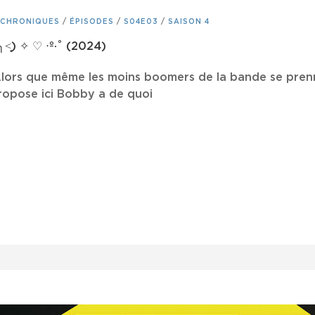
CHRONIQUES
/
ÉPISODES
/
S04E03
/
SAISON 4
˂̣̣̥) ✧ ♡ ‧º·˚ (2024)
Alors que même les moins boomers de la bande se prenne
propose ici Bobby a de quoi