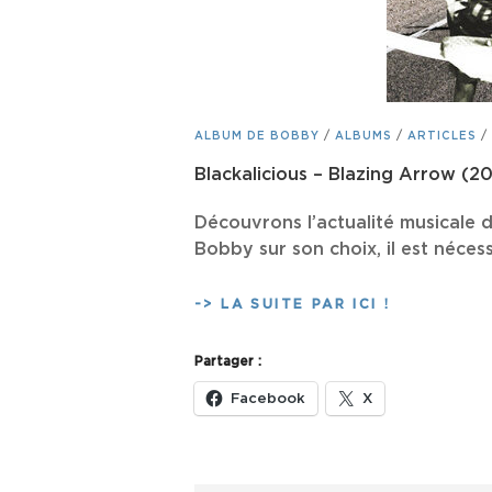
CAT
ALBUM DE BOBBY
/
ALBUMS
/
ARTICLES
/
LINKS
Blackalicious – Blazing Arrow (2
Découvrons l’actualité musicale d
Bobby sur son choix, il est néces
BLACKALIC
-> LA SUITE PAR ICI !
–
BLAZING
Partager :
ARROW
(2002)
Facebook
X