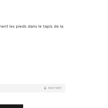
nt les pieds dans le tapis de la
BY
BYLINE
WHITNEY
LINE