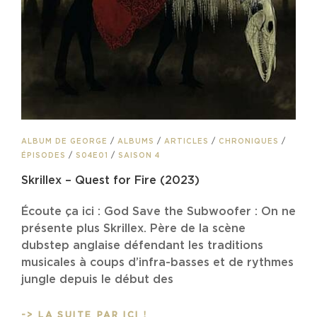
CAT
ALBUM DE GEORGE
/
ALBUMS
/
ARTICLES
/
CHRONIQUES
/
LINKS
ÉPISODES
/
S04E01
/
SAISON 4
Skrillex – Quest for Fire (2023)
Écoute ça ici : God Save the Subwoofer : On ne
présente plus Skrillex. Père de la scène
dubstep anglaise défendant les traditions
musicales à coups d’infra-basses et de rythmes
jungle depuis le début des
SKRILLEX
-> LA SUITE PAR ICI !