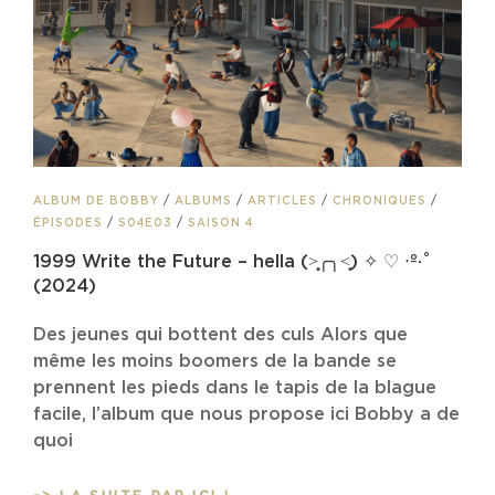
CAT
ALBUM DE BOBBY
/
ALBUMS
/
ARTICLES
/
CHRONIQUES
/
LINKS
ÉPISODES
/
S04E03
/
SAISON 4
1999 Write the Future – hella (˃̣̣̥╭╮˂̣̣̥) ✧ ♡ ‧º·˚
(2024)
Des jeunes qui bottent des culs Alors que
même les moins boomers de la bande se
prennent les pieds dans le tapis de la blague
facile, l’album que nous propose ici Bobby a de
quoi