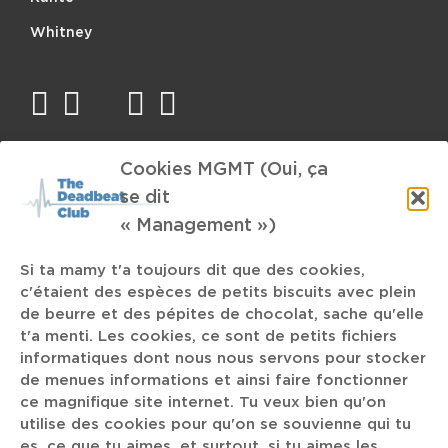
Whitney
facebook
twitter
mail
instagram
spotify
Cookies MGMT (Oui, ça
TAGS
se dit
David Hasselhoff
Bob Dylan
Unstain
MMUURR
« Management »)
Cité Miroir
Canibal Corpse
Edith Cresson
Si ta mamy t'a toujours dit que des cookies,
Ode th Space Hassle
Folk
Slowthai
Sébastien Tellier
c'étaient des espèces de petits biscuits avec plein
de beurre et des pépites de chocolat, sache qu'elle
DUMB
Monical Seles
Lawrence
Reconstitution historique
t'a menti. Les cookies, ce sont de petits fichiers
Danse Contemporaine
Chinoitisant
informatiques dont nous nous servons pour stocker
de menues informations et ainsi faire fonctionner
The WRS
Fédération Wallonie-Bruxelles
ce magnifique site internet. Tu veux bien qu'on
utilise des cookies pour qu'on se souvienne qui tu
es, ce que tu aimes, et surtout, si tu aimes les