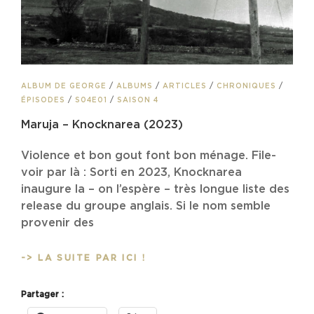
CAT
ALBUM DE GEORGE
/
ALBUMS
/
ARTICLES
/
CHRONIQUES
/
LINKS
ÉPISODES
/
S04E01
/
SAISON 4
Maruja – Knocknarea (2023)
Violence et bon gout font bon ménage. File-
voir par là : Sorti en 2023, Knocknarea
inaugure la – on l’espère – très longue liste des
release du groupe anglais. Si le nom semble
provenir des
MARUJA
-> LA SUITE PAR ICI !
–
KNOCKNAREA
Partager :
(2023)