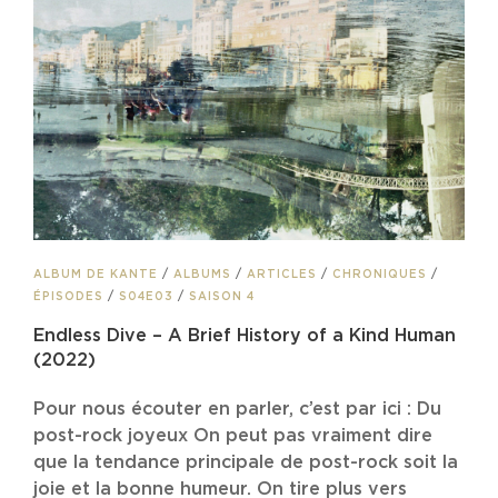
CAT
ALBUM DE KANTE
/
ALBUMS
/
ARTICLES
/
CHRONIQUES
/
LINKS
ÉPISODES
/
S04E03
/
SAISON 4
Endless Dive – A Brief History of a Kind Human
(2022)
Pour nous écouter en parler, c’est par ici : Du
post-rock joyeux On peut pas vraiment dire
que la tendance principale de post-rock soit la
joie et la bonne humeur. On tire plus vers