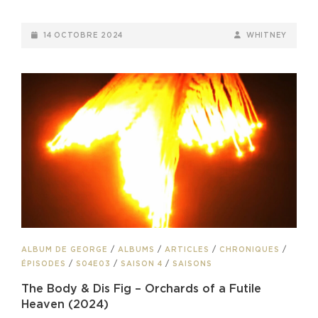
POSTED-
BY
BYLINE
14 OCTOBRE 2024
WHITNEY
ON
LINE
CAT
ALBUM DE GEORGE
/
ALBUMS
/
ARTICLES
/
CHRONIQUES
/
LINKS
ÉPISODES
/
S04E03
/
SAISON 4
/
SAISONS
The Body & Dis Fig – Orchards of a Futile
Heaven (2024)