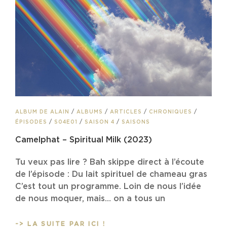
CAT
ALBUM DE ALAIN
/
ALBUMS
/
ARTICLES
/
CHRONIQUES
/
LINKS
ÉPISODES
/
S04E01
/
SAISON 4
/
SAISONS
Camelphat – Spiritual Milk (2023)
Tu veux pas lire ? Bah skippe direct à l’écoute
de l’épisode : Du lait spirituel de chameau gras
C’est tout un programme. Loin de nous l’idée
de nous moquer, mais… on a tous un
CAMELPHAT
-> LA SUITE PAR ICI !