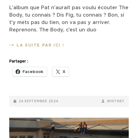
L’album que Pat n’aurait pas voulu écouter The
Body, tu connais ? Dis Fig, tu connais ? Bon, si
t’y mets pas du tien, on va pas y arriver.
Reprenons. The Body, c’est un duo
THE
-> LA SUITE PAR ICI !
BODY
&
Partager :
DIS
FIG
Facebook
X
–
ORCHARDS
OF
A
POSTED-
BY
BYLINE
24 SEPTEMBRE 2024
WHITNEY
FUTILE
ON
LINE
HEAVEN
(2024)