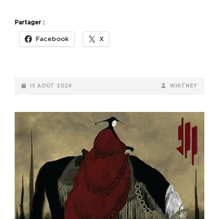
–
SPIRITUAL
Partager :
MILK
(2023)
Facebook
X
POSTED-
BY
BYLINE
15 AOÛT 2024
WHITNEY
ON
LINE