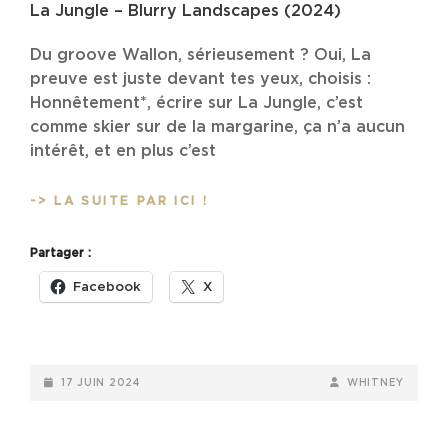
La Jungle – Blurry Landscapes (2024)
Du groove Wallon, sérieusement ? Oui, La
preuve est juste devant tes yeux, choisis :
Honnêtement*, écrire sur La Jungle, c’est
comme skier sur de la margarine, ça n’a aucun
intérêt, et en plus c’est
LA
-> LA SUITE PAR ICI !
JUNGLE
–
Partager :
BLURRY
LANDSCAPES
Facebook
X
(2024)
POSTED-
BY
BYLINE
17 JUIN 2024
WHITNEY
ON
LINE