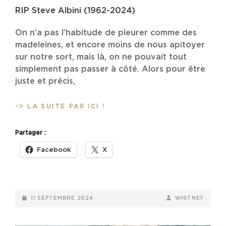
RIP Steve Albini (1962-2024)
On n’a pas l’habitude de pleurer comme des
madeleines, et encore moins de nous apitoyer
sur notre sort, mais là, on ne pouvait tout
simplement pas passer à côté. Alors pour être
juste et précis,
RIP
-> LA SUITE PAR ICI !
STEVE
ALBINI
Partager :
(1962-
2024)
Facebook
X
POSTED-
BY
BYLINE
11 SEPTEMBRE 2024
WHITNEY
ON
LINE