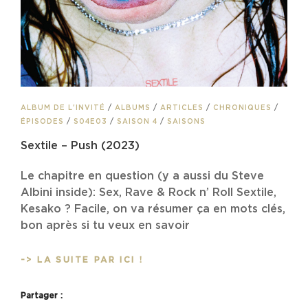
CAT
ALBUM DE L'INVITÉ
/
ALBUMS
/
ARTICLES
/
CHRONIQUES
/
LINKS
ÉPISODES
/
S04E03
/
SAISON 4
/
SAISONS
Sextile – Push (2023)
Le chapitre en question (y a aussi du Steve
Albini inside): Sex, Rave & Rock n’ Roll Sextile,
Kesako ? Facile, on va résumer ça en mots clés,
bon après si tu veux en savoir
SEXTILE
-> LA SUITE PAR ICI !
–
PUSH
Partager :
(2023)