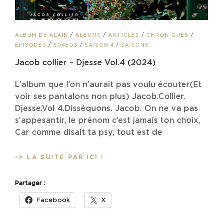
CAT
ALBUM DE ALAIN
/
ALBUMS
/
ARTICLES
/
CHRONIQUES
/
LINKS
ÉPISODES
/
S04E03
/
SAISON 4
/
SAISONS
Jacob collier – Djesse Vol.4 (2024)
L’album que l’on n’aurait pas voulu écouter(Et
voir ses pantalons non plus) Jacob.Collier.
Djesse.Vol 4.Disséquons. Jacob. On ne va pas
s’appesantir, le prénom c’est jamais ton choix,
Car comme disait ta psy, tout est de
JACOB
-> LA SUITE PAR ICI !
COLLIER
–
Partager :
DJESSE
VOL.4
Facebook
X
(2024)