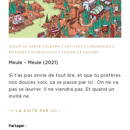
CAT
ALBUM DE KANTE
/
ALBUMS
/
ARTICLES
/
CHRONIQUES
/
LINKS
ÉPISODES
/
S03E06/HS02
/
SAISON 3
/
SAISONS
Meule – Meule (2021)
Si t’as pas envie de tout lire, et que tu préfères
nos douces voix, ça se passe par ici : On ne va
pas se leurrer. Il ne viendra pas. Et quand un
invité ne
MEULE
-> LA SUITE PAR ICI !
–
MEULE
Partager :
(2021)