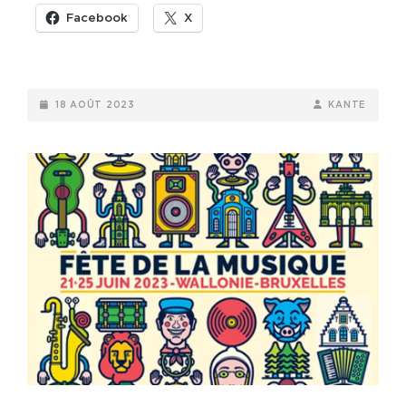
Facebook
X
POSTED-
BY
BYLINE
18 AOÛT 2023
KANTE
ON
LINE