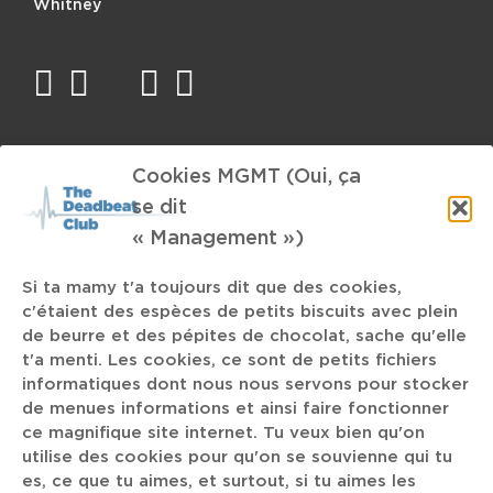
Whitney
facebook
twitter
mail
instagram
spotify
TAGS
Cookies MGMT (Oui, ça
se dit
Ougrée-Magnée
Supports Physiques
Tomahak
« Management »)
It It Anita
Cité Miroir
Nova Twins
Beyoncé
Si ta mamy t'a toujours dit que des cookies,
Festival
c'étaient des espèces de petits biscuits avec plein
Deghiheugi
Crooner
Musical
de beurre et des pépites de chocolat, sache qu'elle
t'a menti. Les cookies, ce sont de petits fichiers
informatiques dont nous nous servons pour stocker
Wyatt E.
Alien
Fabrice Alleman
de menues informations et ainsi faire fonctionner
ce magnifique site internet. Tu veux bien qu'on
Ginger Bamboo
Hotel TV
Serge Gainsbourg
Meute
utilise des cookies pour qu'on se souvienne qui tu
es, ce que tu aimes, et surtout, si tu aimes les
podcast
Moodymann