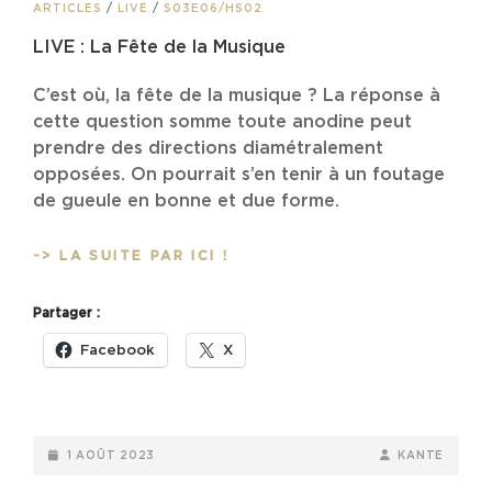
CAT
ARTICLES
/
LIVE
/
S03E06/HS02
LINKS
LIVE : La Fête de la Musique
C’est où, la fête de la musique ? La réponse à
cette question somme toute anodine peut
prendre des directions diamétralement
opposées. On pourrait s’en tenir à un foutage
de gueule en bonne et due forme.
LIVE :
-> LA SUITE PAR ICI !
LA
FÊTE
Partager :
DE
LA
Facebook
X
MUSIQUE
POSTED-
BY
BYLINE
1 AOÛT 2023
KANTE
ON
LINE