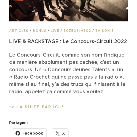
CAT
ARTICLES
/
BONUS
/
LIVE
/
S03E06/HS02
/
SAISON 3
LINKS
LIVE & BACKSTAGE : Le Concours-Circuit 2022
Le Concours-Circuit, comme son nom l’indique
de manière absolument pas cachée, c’est un
concours. Un « Concours Jeunes Talents », un
« Radio Crochet qui ne passe pas à la radio »,
même si au final, y’a des trucs qui finissent à la
radio, appelez ça comme vous voulez. …
LIVE
-> LA SUITE PAR ICI !
&
BACKSTAGE
Partager :
:
LE
Facebook
X