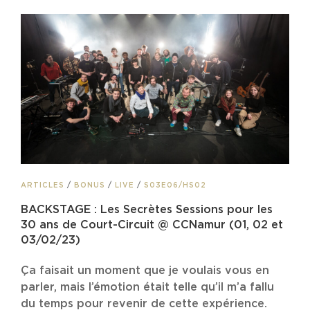
CAT
ARTICLES
/
BONUS
/
LIVE
/
S03E06/HS02
LINKS
BACKSTAGE : Les Secrètes Sessions pour les
30 ans de Court-Circuit @ CCNamur (01, 02 et
03/02/23)
Ça faisait un moment que je voulais vous en
parler, mais l’émotion était telle qu’il m’a fallu
du temps pour revenir de cette expérience.