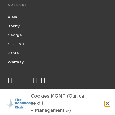
AUTEURS
Alain
Bobby
George
G U E S T
Kante
Whitney
facebook
twitter
mail
instagram
spotify
Cookies MGMT (Oui, ça
TAGS
se dit
« Management »)
BRNS
Huy
Va te faire cuire le cul
Nemesis