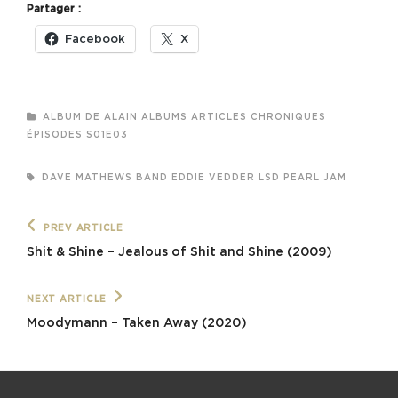
Partager :
Facebook
X
CATEGORIES
ALBUM DE ALAIN
ALBUMS
ARTICLES
CHRONIQUES
ÉPISODES
S01E03
TAGS,
DAVE MATHEWS BAND
EDDIE VEDDER
LSD
PEARL JAM
Navigation
Previous
PREV ARTICLE
Post
de
Shit & Shine – Jealous of Shit and Shine (2009)
l’article
Next
NEXT ARTICLE
Post
Moodymann – Taken Away (2020)