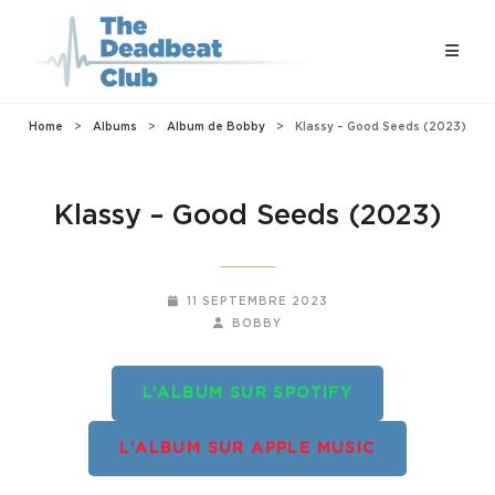
Home
>
Albums
>
Album de Bobby
>
Klassy – Good Seeds (2023)
Klassy – Good Seeds (2023)
POSTED-
11 SEPTEMBRE 2023
ON
BY
BYLINE
BOBBY
LINE
L’ALBUM SUR SPOTIFY
L’ALBUM SUR APPLE MUSIC