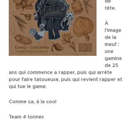
de
tête.
À
l’image
de la
meuf :
une
gamine
de 25
ans qui commence a rapper, puis qui arrête
pour faire tatoueuse, puis qui revient rapper et
qui tue le game.
Comme ça, à la cool
Team 4 tonnes