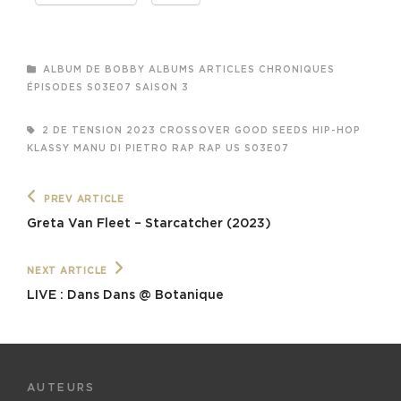
CATEGORIES
ALBUM DE BOBBY
ALBUMS
ARTICLES
CHRONIQUES
ÉPISODES
S03E07
SAISON 3
TAGS,
2 DE TENSION
2023
CROSSOVER
GOOD SEEDS
HIP-HOP
KLASSY
MANU DI PIETRO
RAP
RAP US
S03E07
Navigation
Previous
PREV ARTICLE
Post
de
Greta Van Fleet – Starcatcher (2023)
l’article
Next
NEXT ARTICLE
Post
LIVE : Dans Dans @ Botanique
AUTEURS