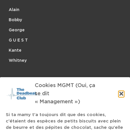
Alain
Bobby
George
G U E S T
Kante
Whitney
facebook
twitter
mail
instagram
spotify
Cookies MGMT (Oui, ça
se dit
TAGS
« Management »)
Si ta mamy t'a toujours dit que des cookies,
Doom
Monical Seles
Le Brass
CueStack
Jerohm
c'étaient des espèces de petits biscuits avec plein
de beurre et des pépites de chocolat, sache qu'elle