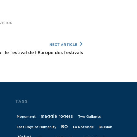
VISION
NEXT ARTICLE
: le festival de l’Europe des festivals
TAGS
maggie rogers
Monument
Two Gallants
BO
Last Days of Humanity
La Rotonde
Russian