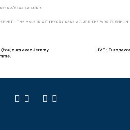
S04E00/HS04
SAISON 4
ESE
MIT - THE MALE IDIOT THEORY
SANS ALLURE
THE WRS
TREMPLIN
Next
Post
k (toujours avec Jeremy
LIVE : Europavox 
somme.
facebook
twitter
mail
instagram
spotify