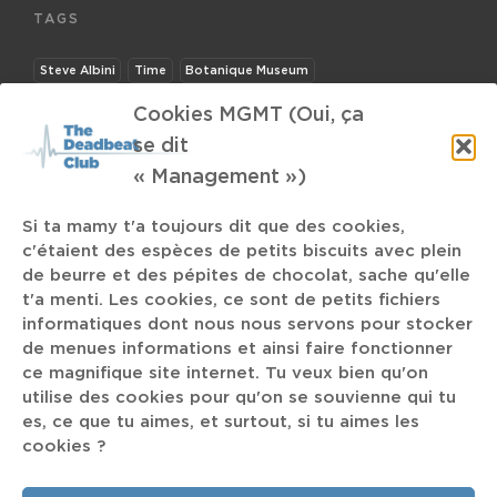
TAGS
Steve Albini
Time
Botanique Museum
Cookies MGMT (Oui, ça
Black Country New
se dit
Road
« Management »)
Si ta mamy t'a toujours dit que des cookies,
Agenda
Dave Mathews Band
Kenny Beats
c'étaient des espèces de petits biscuits avec plein
de beurre et des pépites de chocolat, sache qu'elle
David Eugene Edwards
Run The Jewelz
t'a menti. Les cookies, ce sont de petits fichiers
informatiques dont nous nous servons pour stocker
Concert
Harry Styles
experience
de menues informations et ainsi faire fonctionner
ce magnifique site internet. Tu veux bien qu'on
Bow
Forum de Liège
Goat
Rick Antonais
utilise des cookies pour qu'on se souvienne qui tu
es, ce que tu aimes, et surtout, si tu aimes les
LCD SOundsystem
Blackalicious
Hotel TV
Cheat Codes
cookies ?
Sons of Kemet
news
Alain
Overflow