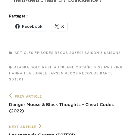
* Tiens-tiens… Hasard ? Coïncidence ?
Partager :
Facebook
X
CATEGORIES
ARTICLES
ÉPISODES
RECOS
S03E01
SAISON 3
SAISONS
TAGS,
ALASKA GOLD RUSH
AUCKLANE
COCAÎNE PISS
FWB
KING
HANNAH
LA JUNGLE
LARSEN
RECOS
RECOS DE KANTE
S03E01
Navigation
Previous
PREV ARTICLE
Post
de
Danger Mouse & Black Thoughts – Cheat Codes
(2022)
l’article
Next
NEXT ARTICLE
Post