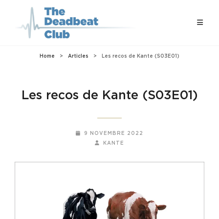
Home
>
Articles
>
Les recos de Kante (S03E01)
Les recos de Kante (S03E01)
POSTED-
9 NOVEMBRE 2022
ON
BY
BYLINE
KANTE
LINE