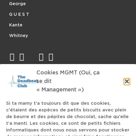
George
G U E S T
Kante
Whitney
facebook
twitter
mail
instagram
spotify
Cookies MGMT (Oui, ça
TAGS
se dit
« Management »)
Imperial Triumphant
Franz Treichler
Si ta mamy t'a toujours dit que des cookies,
future
Bugge Wesseltoft
Pitivier
Rotonde
c'étaient des espèces de petits biscuits avec plein
Atmospheric Sludge Metal
Mare Cognitum
de beurre et des pépites de chocolat, sache qu'elle
t'a menti. Les cookies, ce sont de petits fichiers
Billie Eilish
Mithra Jazz
Igorrr
Tilburg
informatiques dont nous nous servons pour stocker