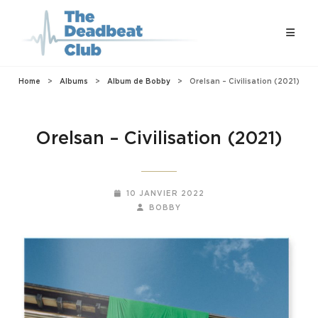
Home
>
Albums
>
Album de Bobby
>
Orelsan – Civilisation (2021)
Orelsan – Civilisation (2021)
POSTED-
10 JANVIER 2022
ON
BY
BYLINE
BOBBY
LINE