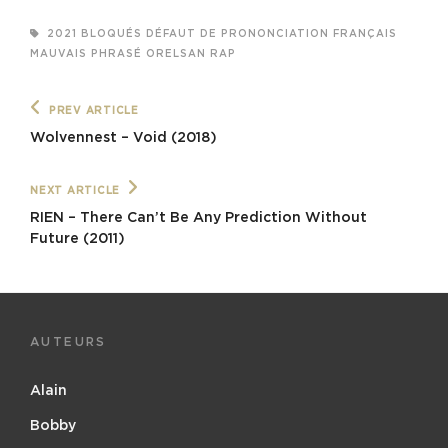
TAGS,
2021
BLOQUÉS
DÉFAUT DE PRONONCIATION
FRANÇAIS
MAUVAIS PHRASÉ
ORELSAN
RAP
Navigation
Previous
PREV ARTICLE
Post
de
Wolvennest – Void (2018)
l’article
Next
NEXT ARTICLE
Post
RIEN – There Can’t Be Any Prediction Without
Future (2011)
AUTEURS
Alain
Bobby