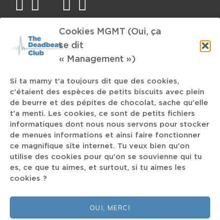
facebook
twitter
mail
instagram
spotify
Cookies MGMT (Oui, ça
TAGS
se dit
« Management »)
Greta Van Fleet
The Hu
Lost In Sound
Oberbaum
chronique
Lin Manuel Miranda
Damso
FrancoFaune
Si ta mamy t'a toujours dit que des cookies,
c'étaient des espèces de petits biscuits avec plein
Imperial Triumphant
Rooftop
Denmark
de beurre et des pépites de chocolat, sache qu'elle
t'a menti. Les cookies, ce sont de petits fichiers
orelsan
Blackalicious
Glints
Sharon Udoh
ACU.NL
informatiques dont nous nous servons pour stocker
de menues informations et ainsi faire fonctionner
Harry Styles
Tash Sultana
Zeedijk
band
ce magnifique site internet. Tu veux bien qu'on
utilise des cookies pour qu'on se souvienne qui tu
Post-Rock
François Pirette
es, ce que tu aimes, et surtout, si tu aimes les
cookies ?
Bààn
Nordmann
Nariel
OUI, MERCI