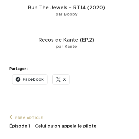
Run The Jewels – RTJ4 (2020)
par Bobby
Recos de Kante (EP.2)
par Kante
Partager :
Facebook
X
Navigation
Previous
PREV ARTICLE
Post
de
Épisode 1 – Celui qu’on appela le pilote
l’article