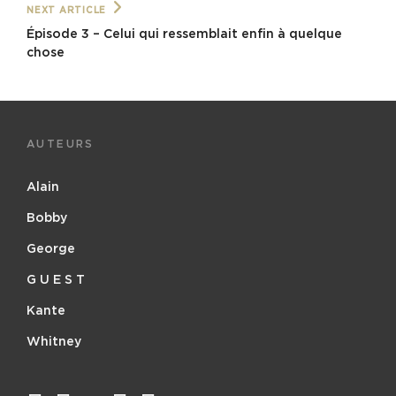
Next
NEXT ARTICLE
Post
Épisode 3 – Celui qui ressemblait enfin à quelque
chose
AUTEURS
Alain
Bobby
George
G U E S T
Kante
Whitney