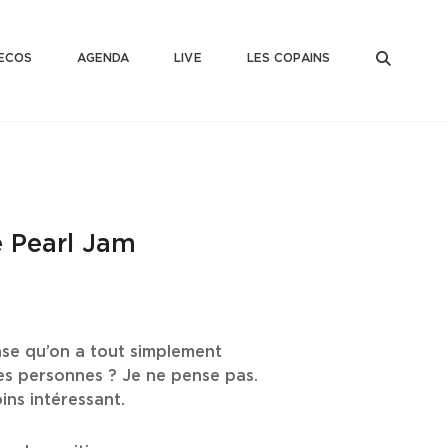
SEAR
ECOS
AGENDA
LIVE
LES COPAINS
e Pearl Jam
ense qu’on a tout simplement
ses personnes ? Je ne pense pas.
ins intéressant.