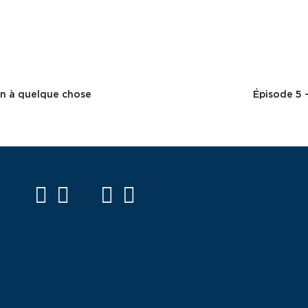
Next
Post
fin à quelque chose
Épisode 5 
facebook
twitter
mail
instagram
spotify