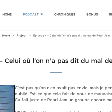
HOME
PODCAST
CHRONIQUES
BONUS
R
T CLUB
 Bonne Musique Avec Mauvaise Foi, Et De Mauvaise Musique Avec Bonne Foi
Home
>
Project
>
Épisode 4 – Celui où l’on n’a pas dit du mal de Pearl Jam
– Celui où l’on n’a pas dit du mal d
C’est pas qu’on n’en avait pas envie, mais je p
oublié. Est-ce que cela fait de nous de mauvai
Ca fait juste de Pearl Jam un groupe encore mo