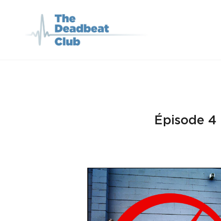
THE DEADBEA
Le Podcast Qui Parle De
Épisode 4 