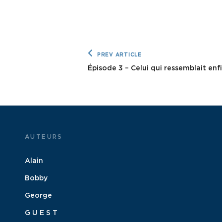
Navigation
Previous
PREV ARTICLE
Post
de
Épisode 3 – Celui qui ressemblait en
l’article
AUTEURS
Alain
Bobby
George
G U E S T