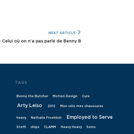
NEXT ARTICLE
– Celui où on n’a pas parlé de Benny B
TAGS
Benny the Butcher
Motion Design
Cure
Arty Leiso
2012
Mon vélo mes chaussures
Employed to Serve
heavy
Nathalie Froehlich
Steffi
chips
CLAMM
Heavy Heavy
Soins