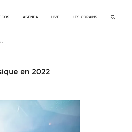
SEAR
ECOS
AGENDA
LIVE
LES COPAINS
022
usique en 2022