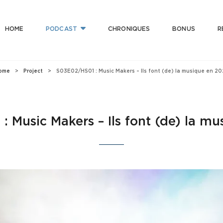
HOME
PODCAST
CHRONIQUES
BONUS
R
T CLUB
 Bonne Musique Avec Mauvaise Foi, Et De Mauvaise Musique Avec Bonne Foi
ome
>
Project
>
S03E02/HS01 : Music Makers – Ils font (de) la musique en 2
 Music Makers – Ils font (de) la m