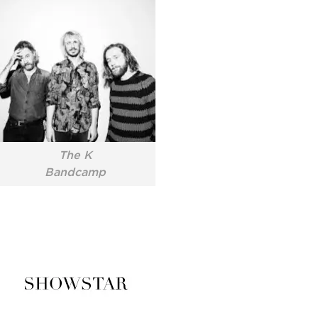
The K
Bandcamp