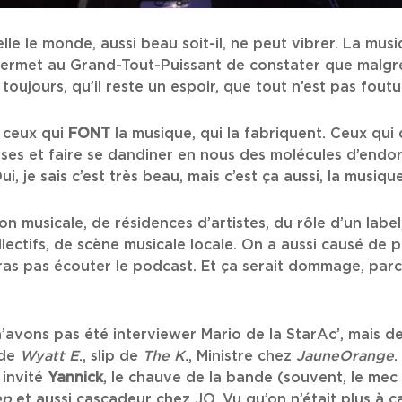
elle le monde, aussi beau soit-il, ne peut vibrer. La musi
 permet au Grand-Tout-Puissant de constater que malg
oujours, qu’il reste un espoir, que tout n’est pas foutu
a ceux qui
FONT
la musique, qui la fabriquent. Ceux qu
ses et faire se dandiner en nous des molécules d’endor
i, je sais c’est très beau, mais c’est ça aussi, la musiqu
n musicale, de résidences d’artistes, du rôle d’un label,
lectifs, de scène musicale locale. On a aussi causé de p
’iras pas écouter le podcast. Et ça serait dommage, par
avons pas été interviewer Mario de la StarAc’, mais 
 de
Wyatt E
., slip de
The K.
, Ministre chez
JauneOrange
.
 invité
Yannick
, le chauve de la bande (souvent, le mec 
ep
et aussi cascadeur chez JO. Vu qu’on n’était plus à ça