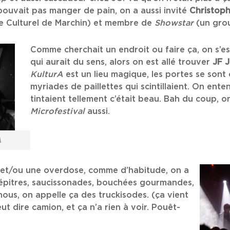
pouvait pas manger de pain, on a aussi invité
Christop
 Culturel de Marchin) et membre de
Showstar
(un grou
Comme cherchait un endroit ou faire ça, on s’est
qui aurait du sens, alors on est allé trouver
JF 
KulturA
est un lieu magique, les portes se sont 
myriades de paillettes qui scintillaient. On ent
tintaient tellement c’était beau. Bah du coup, o
Microfestival
aussi.
A
n et/ou une overdose, comme d’habitude, on a
épitres, saucissonades, bouchées gourmandes,
us, on appelle ça des truckisodes. (ça vient
eut dire camion, et ça n’a rien à voir. Pouêt-