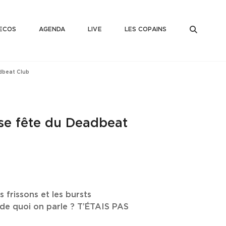
SEAR
ECOS
AGENDA
LIVE
LES COPAINS
adbeat Club
sse fête du Deadbeat
 frissons et les bursts
s de quoi on parle ? T’ÉTAIS PAS