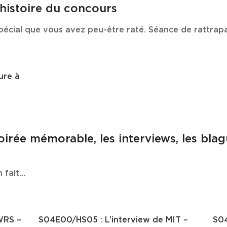
’histoire du concours
pécial que vous avez peu-être raté. Séance de rattrap
ure à
irée mémorable, les interviews, les blagu
n fait…
WRS –
S04E00/HS05 : L’interview de MIT –
S04