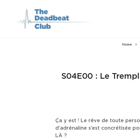
THE DEADBEA
Le Podcast Qui Parle De
Home
>
S04E00 : Le Trempli
Ça y est ! Le rêve de toute perso
d’adrénaline s’est concrétisée po
LÀ ?