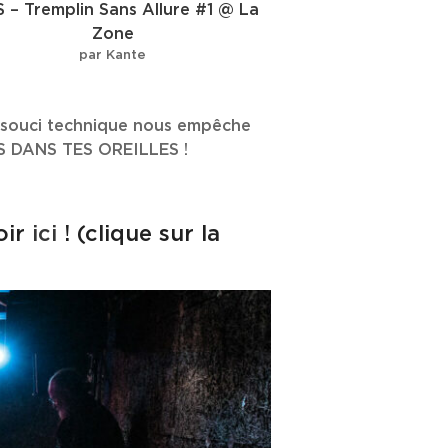
 – Tremplin Sans Allure #1 @ La
Zone
par Kante
t souci technique nous empêche
RS DANS TES OREILLES !
oir
ici
! (clique sur la