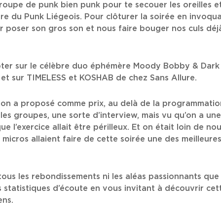
groupe de punk bien punk pour te secouer les oreilles e
ire du Punk Liégeois. Pour clôturer la soirée en invoquant
r poser son gros son et nous faire bouger nos culs déjà
mpter sur le célèbre duo éphémère Moody Bobby & Dar
, et sur TIMELESS et KOSHAB de chez Sans Allure.
 on a proposé comme prix, au delà de la programmation
 les groupes, une sorte d’interview, mais vu qu’on a un
 l’exercice allait être périlleux. Et on était loin de no
 micros allaient faire de cette soirée une des meilleure
tous les rebondissements ni les aléas passionnants que 
s statistiques d’écoute en vous invitant à découvrir ce
ens.