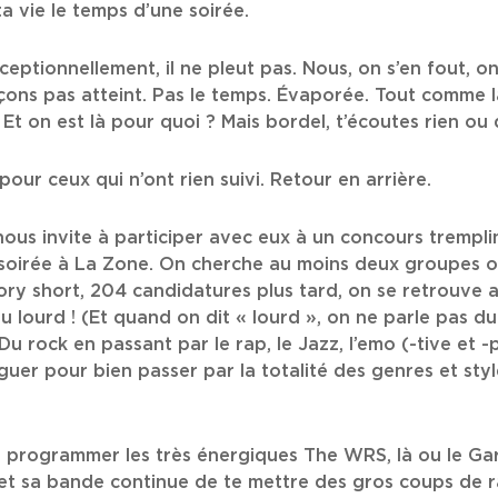
ta vie le temps d’une soirée.
ceptionnellement, il ne pleut pas. Nous, on s’en fout, o
açons pas atteint. Pas le temps. Évaporée. Tout comme l
Et on est là pour quoi ? Mais bordel, t’écoutes rien ou 
our ceux qui n’ont rien suivi. Retour en arrière.
e nous invite à participer avec eux à un concours trempl
oirée à La Zone. On cherche au moins deux groupes ou
tory short, 204 candidatures plus tard, on se retrouve
du lourd ! (Et quand on dit « lourd », on ne parle pas d
Du rock en passant par le rap, le Jazz, l’emo (-tive et -p
uer pour bien passer par la totalité des genres et styl
de programmer les très énergiques The WRS, là ou le 
o et sa bande continue de te mettre des gros coups de