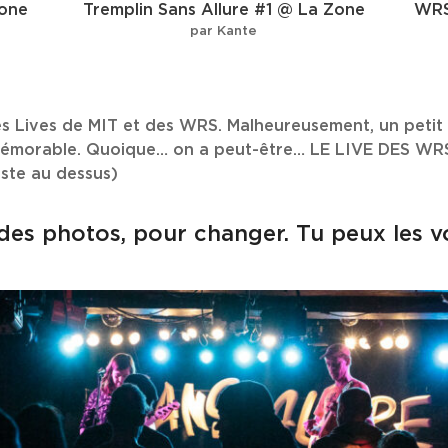
Zone
Tremplin Sans Allure #1 @ La Zone
WRS
par Kante
les Lives de MIT et des WRS. Malheureusement, un peti
e mémorable. Quoique… on a peut-être… LE LIVE DES W
uste au dessus)
 des photos, pour changer. Tu peux les v