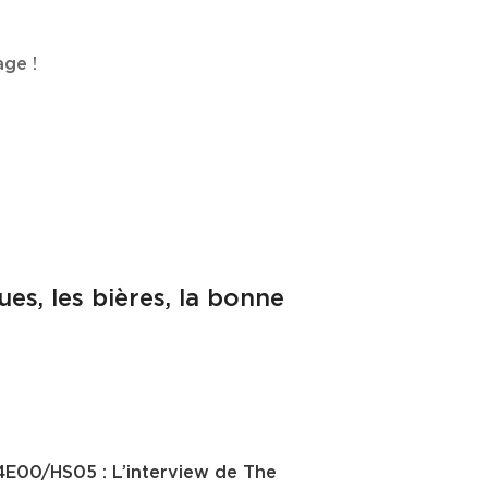
age !
es, les bières, la bonne
E00/HS05 : L’interview de The