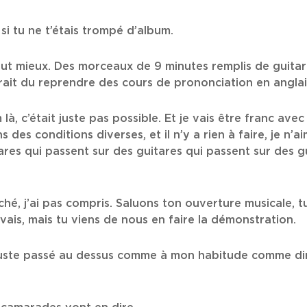
si tu ne t’étais trompé d’album.
l vaut mieux. Des morceaux de 9 minutes remplis de guita
ait du reprendre des cours de prononciation en anglai
à, c’était juste pas possible. Et je vais être franc avec 
es conditions diverses, et il n’y a rien à faire, je n’ai
tares qui passent sur des guitares qui passent sur des 
croché, j’ai pas compris. Saluons ton ouverture musicale
savais, mais tu viens de nous en faire la démonstration.
 juste passé au dessus comme à mon habitude comme dir