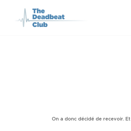
THE DEADBEA
Le Podcast Qui Parle De
On a donc décidé de recevoir. Et 