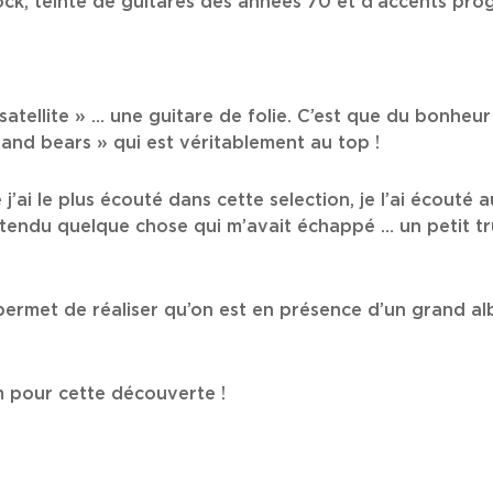
k, teinté de guitares des années 70 et d’accents progr
satellite » … une guitare de folie. C’est que du bonheur 
 and bears » qui est véritablement au top !
j’ai le plus écouté dans cette selection, je l’ai écouté a
ntendu quelque chose qui m’avait échappé … un petit tru
 permet de réaliser qu’on est en présence d’un grand a
m pour cette découverte !