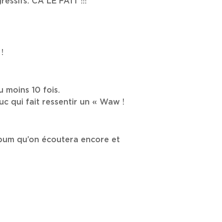
essifs. CA LE FAIT !!!
!
u moins 10 fois.
c qui fait ressentir un « Waw !
lbum qu’on écoutera encore et