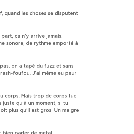
f, quand les choses se disputent
 part, ça n’y arrive jamais.
gne sonore, de rythme emporté à
t pas, on a tapé du fuzz et sans
rash-foufou. J’ai même eu peur
u corps. Mais trop de corps tue
s juste qu’à un moment, si tu
oit plus qu’il est gros. Un maigre
t bien parler de metal