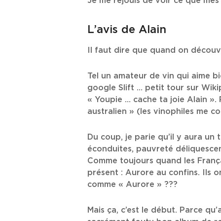
Je me réjouis de voir ce que me
L’avis de Alain
Il faut dire que quand on découv
Tel un amateur de vin qui aime bie
google Slift … petit tour sur Wik
« Youpie … cache ta joie Alain »
australien » (les vinophiles me c
Du coup, je parie qu’il y aura un 
éconduites, pauvreté déliquescen
Comme toujours quand les Français
présent : Aurore au confins. Ils 
comme « Aurore » ???
Mais ça, c’est le début. Parce qu