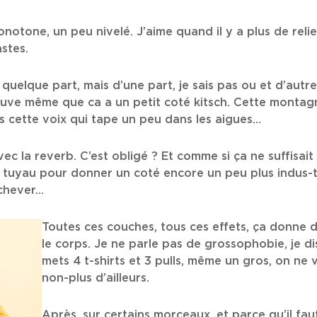
otone, un peu nivelé. J’aime quand il y a plus de relie
astes.
 quelque part, mais d’une part, je sais pas ou et d’autre
rouve même que ca a un petit coté kitsch. Cette monta
puis cette voix qui tape un peu dans les aigues…
avec la reverb. C’est obligé ? Et comme si ça ne suffisai
 tuyau pour donner un coté encore un peu plus indus-t
achever…
Toutes ces couches, tous ces effets, ça donne d
le corps. Je ne parle pas de grossophobie, je di
mets 4 t-shirts et 3 pulls, même un gros, on ne v
non-plus d’ailleurs.
Après, sur certains morceaux, et parce qu’il fau