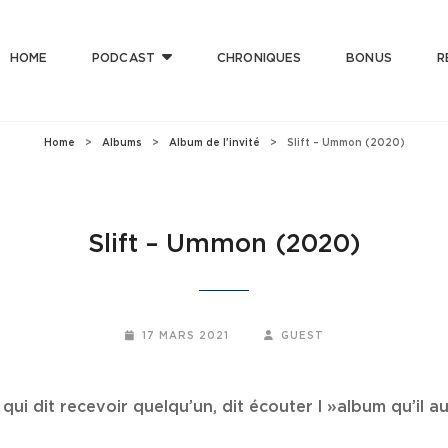
HOME
PODCAST
CHRONIQUES
BONUS
R
T CLUB
 Bonne Musique Avec Mauvaise Foi, Et De Mauvaise Musique Avec Bonne Foi
Home
>
Albums
>
Album de l'invité
>
Slift – Ummon (2020)
Slift – Ummon (2020)
POSTED-
BY
BYLINE
17 MARS 2021
GUEST
ON
LINE
qui dit recevoir quelqu’un, dit écouter l »album qu’il a