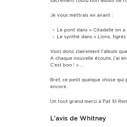
sacrément foutu bon album de roc
Je vous mettrais en avant :
Le pont dans « Citadelle on a 
Le synthé dans « Lions, tigres
Voici donc clairement l’album que 
A chaque nouvelle écoute, j’ai e
C’est bon ! » …
Bref, ce petit quelque chose qui
encore.
Un tout grand merci à Pat St Re
L’avis de Whitney