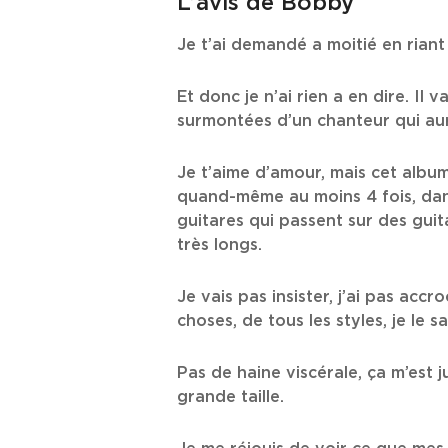
L’avis de Bobby
Je t’ai demandé a moitié en riant 
Et donc je n’ai rien a en dire. I
surmontées d’un chanteur qui aur
Je t’aime d’amour, mais cet album l
quand-même au moins 4 fois, dans d
guitares qui passent sur des gui
très longs.
Je vais pas insister, j’ai pas ac
choses, de tous les styles, je le 
Pas de haine viscérale, ça m’est
grande taille.