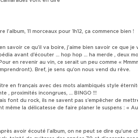
s camarades vont en dire
re l’album, 11 morceaux pour 1h12, ça commence bien !
n savoir ce qu’il va boire, j’aime bien savoir ce que je 
ipédia avant d’écouter … hop hop … ha merde , deux mots
. Pour en revenir au vin, ce serait un peu comme « Mm
omprendront). Bref, je sens qu’on nous vend du rêve.
titre en français avec des mots alambiqués style éternit
te , proximités incongrues, … BINGO !!!
 font du rock, ils ne savent pas s’empêcher de mettre 
ont même la délicatesse de faire planer le suspens : « 
’après avoir écouté l’album, on ne peut se dire qu’une 