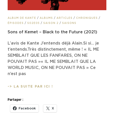
CAT
ALBUM DE KANTE
/
ALBUMS
/
ARTICLES
/
CHRONIQUES
/
LINKS
ÉPISODES
/
S02E05
/
SAISON 2
/
SAISONS
Sons of Kemet – Black to the Future (2021)
L’avis de Kante J’entends déjà Alain.Si si… je
t’entends.Très distinctement, même ! « IL ME
SEMBLAIT QUE LES FANFARES, ON NE
POUVAIT PAS »« IL ME SEMBLAIT QUE LA
WORLD MUSIC, ON NE POUVAIT PAS » Ce
n’est pas
SONS
-> LA SUITE PAR ICI !
OF
KEMET
Partager :
–
BLACK
Facebook
X
TO