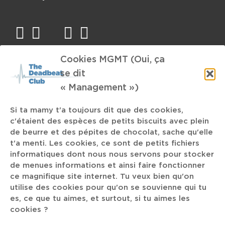
facebook
twitter
mail
instagram
spotify
Cookies MGMT (Oui, ça
TAGS
se dit
« Management »)
programmation
Dark
In The Mood
Solah
Si ta mamy t'a toujours dit que des cookies,
Liège
c'étaient des espèces de petits biscuits avec plein
Big Thief
Doomtree
Chaises Musicales
de beurre et des pépites de chocolat, sache qu'elle
t'a menti. Les cookies, ce sont de petits fichiers
informatiques dont nous nous servons pour stocker
JazzMania
Naptunian Maximalism
de menues informations et ainsi faire fonctionner
ce magnifique site internet. Tu veux bien qu'on
Kelly Clarkson
Bob Dylan
C2C
DJ Muggs the Black Goat
utilise des cookies pour qu'on se souvienne qui tu
es, ce que tu aimes, et surtout, si tu aimes les
Ten
Flying Lotus
Rob Reiner
Chris Wood
cookies ?
/A\
Run The Jewelz
Pop-Metal
Lice
Sia
Charleroi