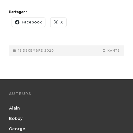
DÉTESTE
NOËL
Partager :
Facebook
X
POSTED-
BY
BYLINE
18 DÉCEMBRE 2020
KANTE
ON
LINE
AUTEURS
Alain
Bobby
George