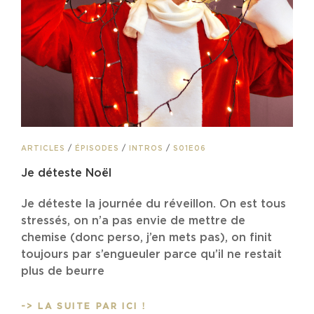
CAT
ARTICLES
/
ÉPISODES
/
INTROS
/
S01E06
LINKS
Je déteste Noël
Je déteste la journée du réveillon. On est tous
stressés, on n’a pas envie de mettre de
chemise (donc perso, j’en mets pas), on finit
toujours par s’engueuler parce qu’il ne restait
plus de beurre
JE
-> LA SUITE PAR ICI !