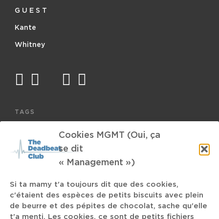
G U E S T
Kante
Whitney
facebook
twitter
mail
instagram
spotify
TAGS
Cookies MGMT (Oui, ça
Trip Hop
Helsinki
Tim Berners-Lee
se dit
« Management »)
Sturle Dagsand
Clear
sanglier
Blackhaine
Interview
DJ Krush
Tuskar
RIP
LGBT
Si ta mamy t'a toujours dit que des cookies,
c'étaient des espèces de petits biscuits avec plein
de beurre et des pépites de chocolat, sache qu'elle
Taqbir
Musique électronique
Foutus
Erdmöbel
t'a menti. Les cookies, ce sont de petits fichiers