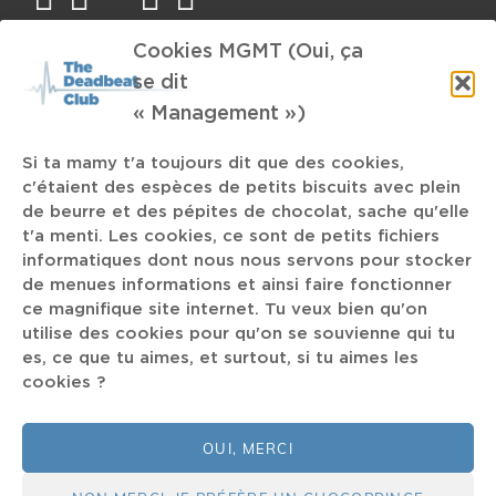
Cookies MGMT (Oui, ça
TAGS
se dit
« Management »)
Agenda
Tuerie
Wormhole
Huy
Si ta mamy t'a toujours dit que des cookies,
c'étaient des espèces de petits biscuits avec plein
Queens of the Stone Age
engueulade
Visuals
New Beat
de beurre et des pépites de chocolat, sache qu'elle
t'a menti. Les cookies, ce sont de petits fichiers
Toyota Previa
écrire avec son pipi
Doja Cat
informatiques dont nous nous servons pour stocker
The K
de menues informations et ainsi faire fonctionner
Maruja
La Fine Equipe
ce magnifique site internet. Tu veux bien qu'on
utilise des cookies pour qu'on se souvienne qui tu
Pain d'épices
Jeannine
Apartheid
Blue Lines
es, ce que tu aimes, et surtout, si tu aimes les
cookies ?
Nirvana
shoegaze
MC Solar
Pale Grey
vieux
39 Bermuda
art naif
OUI, MERCI