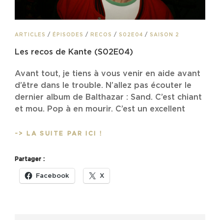
CAT
ARTICLES
/
ÉPISODES
/
RECOS
/
S02E04
/
SAISON 2
LINKS
Les recos de Kante (S02E04)
Avant tout, je tiens à vous venir en aide avant
d’être dans le trouble. N’allez pas écouter le
dernier album de Balthazar : Sand. C’est chiant
et mou. Pop à en mourir. C’est un excellent
LES
-> LA SUITE PAR ICI !
RECOS
DE
Partager :
KANTE
(S02E04)
Facebook
X