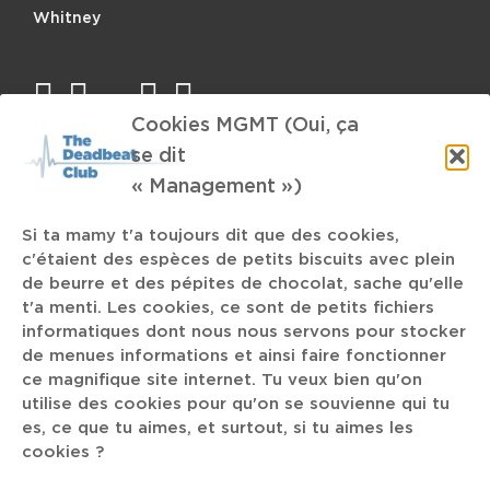
BANDE
Whitney
SON
POUR
MUSIQUE
facebook
twitter
mail
instagram
spotify
D’AMBIANCE
Cookies MGMT (Oui, ça
D’ASCENSEUR
se dit
TAGS
« Management »)
Post-Rock
Si ta mamy t'a toujours dit que des cookies,
Dzigo Vertov
Nigus
slip
c'étaient des espèces de petits biscuits avec plein
de beurre et des pépites de chocolat, sache qu'elle
Jazz
t'a menti. Les cookies, ce sont de petits fichiers
Charleroi
Sunno
Happy
Luik Records
informatiques dont nous nous servons pour stocker
de menues informations et ainsi faire fonctionner
Witloof Bar
American Pie
The Brums
Palach
ce magnifique site internet. Tu veux bien qu'on
recos
utilise des cookies pour qu'on se souvienne qui tu
Rock
OOOTOKO
art naif
es, ce que tu aimes, et surtout, si tu aimes les
cookies ?
Maria Somerville
Alex Lesage
Otis Stacks
iPad