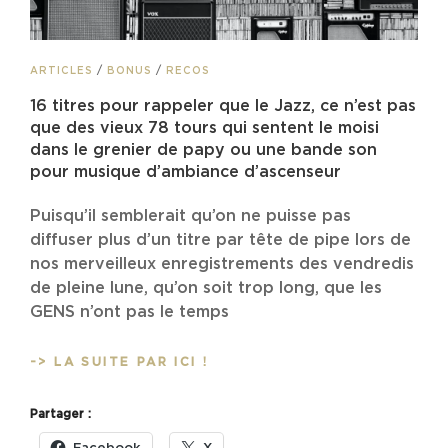
CAT
ARTICLES
/
BONUS
/
RECOS
LINKS
16 titres pour rappeler que le Jazz, ce n’est pas
que des vieux 78 tours qui sentent le moisi
dans le grenier de papy ou une bande son
pour musique d’ambiance d’ascenseur
Puisqu’il semblerait qu’on ne puisse pas
diffuser plus d’un titre par tête de pipe lors de
nos merveilleux enregistrements des vendredis
de pleine lune, qu’on soit trop long, que les
GENS n’ont pas le temps
16
-> LA SUITE PAR ICI !
TITRES
POUR
Partager :
RAPPELER
QUE