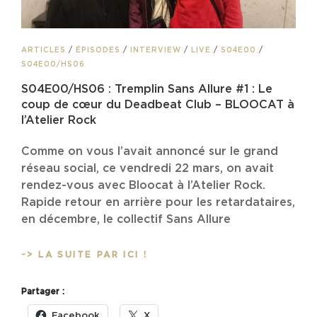
CAT
ARTICLES
/
ÉPISODES
/
INTERVIEW
/
LIVE
/
S04E00
/
LINKS
S04E00/HS06
S04E00/HS06 : Tremplin Sans Allure #1 : Le
coup de cœur du Deadbeat Club – BLOOCAT à
l’Atelier Rock
Comme on vous l’avait annoncé sur le grand
réseau social, ce vendredi 22 mars, on avait
rendez-vous avec Bloocat à l’Atelier Rock.
Rapide retour en arrière pour les retardataires,
en décembre, le collectif Sans Allure
S04E00/HS06
-> LA SUITE PAR ICI !
:
TREMPLIN
Partager :
SANS
ALLURE
Facebook
X