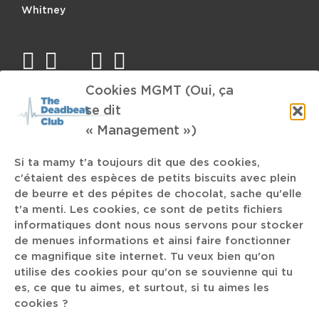
Whitney
facebook
twitter
mail
instagram
spotify
Cookies MGMT (Oui, ça
TAGS
se dit
« Management »)
mauvais phrasé
Conservatoire Royal de Musique
Atheris
Hard-Rock
La Défense
fête de la musique
Si ta mamy t'a toujours dit que des cookies,
c'étaient des espèces de petits biscuits avec plein
Sons of Kemet
Metro Boomin
Cure
indus
de beurre et des pépites de chocolat, sache qu'elle
t'a menti. Les cookies, ce sont de petits fichiers
Math-Rock
Slift
reverb
Allemagne
Mangrove
informatiques dont nous nous servons pour stocker
de menues informations et ainsi faire fonctionner
Experimental Rock
Inter Arma
Ropoporose
ce magnifique site internet. Tu veux bien qu'on
utilise des cookies pour qu'on se souvienne qui tu
es, ce que tu aimes, et surtout, si tu aimes les
Aucklane
Post-Noise
Cloud Rap
cookies ?