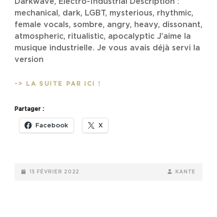
Darkwave, Electro-Industrial Description :
mechanical, dark, LGBT, mysterious, rhythmic,
female vocals, sombre, angry, heavy, dissonant,
atmospheric, ritualistic, apocalyptic J’aime la
musique industrielle. Je vous avais déjà servi la
version
HIDE
-> LA SUITE PAR ICI !
–
CASTRATION
Partager :
ANXIETY
(2018)
Facebook
X
POSTED-
BY
BYLINE
15 FÉVRIER 2022
KANTE
ON
LINE