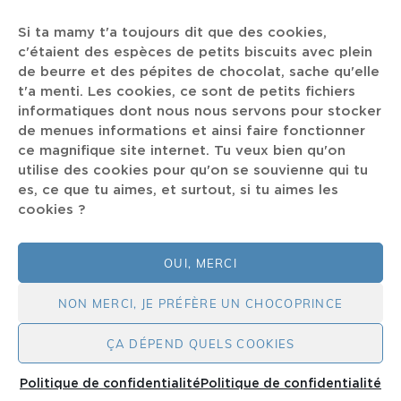
New Beat
Class
GROS COEUR
Si ta mamy t'a toujours dit que des cookies,
Atelier Rock Huy
c'étaient des espèces de petits biscuits avec plein
sorbonne
de beurre et des pépites de chocolat, sache qu'elle
t'a menti. Les cookies, ce sont de petits fichiers
Noël chez les Muppets
Elvin Byrds
Yautja
informatiques dont nous nous servons pour stocker
Va te faire cuire le cul
Sprain
Suma
Phil Maggi
de menues informations et ainsi faire fonctionner
ce magnifique site internet. Tu veux bien qu'on
Fabrice Alleman
Punk
Mark Ronson
La Fine Equipe
utilise des cookies pour qu'on se souvienne qui tu
Dolomeals
Camelphat
nonchalance
Zink
es, ce que tu aimes, et surtout, si tu aimes les
cookies ?
Pop-Rap
Faith No More
NDE
Arend Delabie
Freddie Mercury
OUI, MERCI
NON MERCI, JE PRÉFÈRE UN CHOCOPRINCE
ÇA DÉPEND QUELS COOKIES
COPYRIGHT © 2026
THE DEADBEAT CLUB
|
POLITIQUE DE
CONFIDENTIALITÉ
|
MY MUSIC BAND BY
CATCH THEMES
Politique de confidentialité
Politique de confidentialité