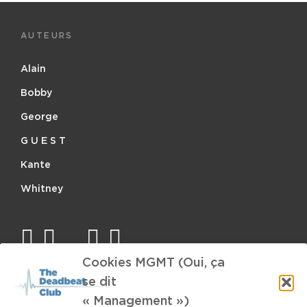
AUTEURS
Alain
Bobby
George
G U E S T
Kante
Whitney
facebook
twitter
mail
instagram
spotify
Cookies MGMT (Oui, ça
se dit
TAGS
« Management »)