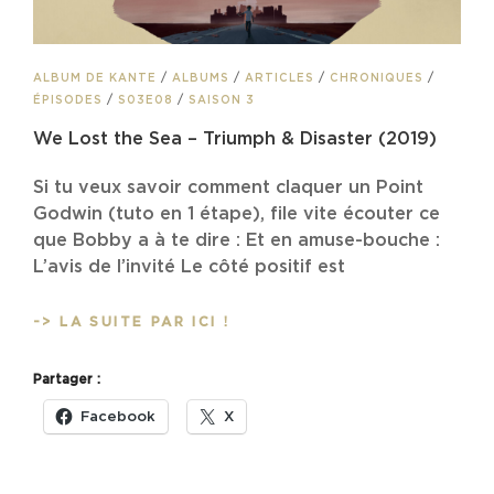
CAT
ALBUM DE KANTE
/
ALBUMS
/
ARTICLES
/
CHRONIQUES
/
LINKS
ÉPISODES
/
S03E08
/
SAISON 3
We Lost the Sea – Triumph & Disaster (2019)
Si tu veux savoir comment claquer un Point
Godwin (tuto en 1 étape), file vite écouter ce
que Bobby a à te dire : Et en amuse-bouche :
L’avis de l’invité Le côté positif est
WE
-> LA SUITE PAR ICI !
LOST
THE
Partager :
SEA
–
Facebook
X
TRIUMPH
&
DISASTER