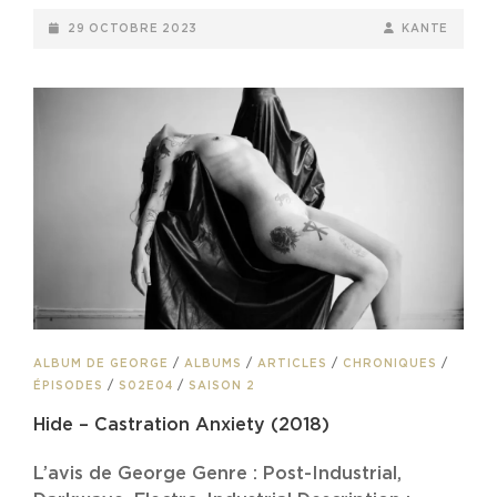
(2019)
POSTED-
BY
BYLINE
29 OCTOBRE 2023
KANTE
ON
LINE
CAT
ALBUM DE GEORGE
/
ALBUMS
/
ARTICLES
/
CHRONIQUES
/
LINKS
ÉPISODES
/
S02E04
/
SAISON 2
Hide – Castration Anxiety (2018)
L’avis de George Genre : Post-Industrial,