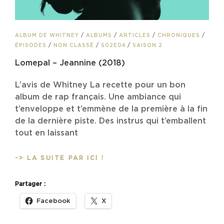
CAT
ALBUM DE WHITNEY
/
ALBUMS
/
ARTICLES
/
CHRONIQUES
/
LINKS
ÉPISODES
/
NON CLASSÉ
/
S02E04
/
SAISON 2
Lomepal – Jeannine (2018)
L’avis de Whitney La recette pour un bon
album de rap français. Une ambiance qui
t’enveloppe et t’emmène de la première à la fin
de la dernière piste. Des instrus qui t’emballent
tout en laissant
LOMEPAL
-> LA SUITE PAR ICI !
–
JEANNINE
Partager :
(2018)
Facebook
X