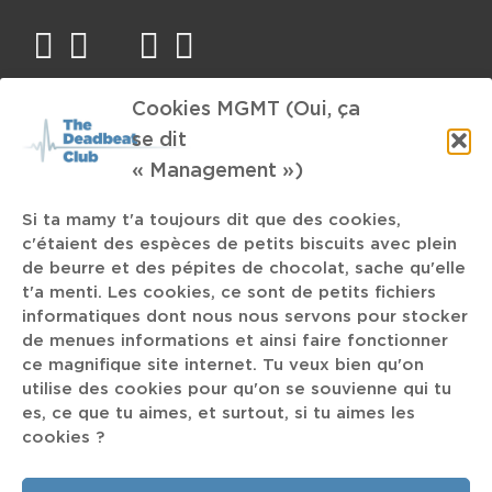
facebook
twitter
mail
instagram
spotify
Cookies MGMT (Oui, ça
TAGS
se dit
« Management »)
Rap-Metal
Juicy
Old-school
Si ta mamy t'a toujours dit que des cookies,
Peugeot 103
Oxymore
Coen Brothers
Mendelson
payer
c'étaient des espèces de petits biscuits avec plein
Arte
Josy and the Pony
Ode th Space Hassle
320V
de beurre et des pépites de chocolat, sache qu'elle
t'a menti. Les cookies, ce sont de petits fichiers
inclusivité
Trevor Dunn
FrancoFaune
informatiques dont nous nous servons pour stocker
L'Orchestre Tout Puissant Marcel Duchamps
monde de merde
de menues informations et ainsi faire fonctionner
Sigrid
Rudy Trouvé
Doodseskader
Digue
ce magnifique site internet. Tu veux bien qu'on
utilise des cookies pour qu'on se souvienne qui tu
Pat St Rem
es, ce que tu aimes, et surtout, si tu aimes les
Interstellar
cookies ?
Mrs Piss
Visuals