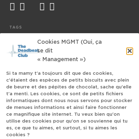
facebook
twitter
mail
instagram
spotify
TAGS
Cookies MGMT (Oui, ça
Rockrill
Grindhoven Festival
Belge
se dit
The Man With the Movie Camera
Drumless
« Management »)
Old-school
Parlor
Dan the Automator
Si ta mamy t'a toujours dit que des cookies,
c'étaient des espèces de petits biscuits avec plein
Agenda
Lingua Ignota
CunninLynguists
de beurre et des pépites de chocolat, sache qu'elle
t'a menti. Les cookies, ce sont de petits fichiers
Dame Area
Steve Wilson
Huy
Otis Redding
informatiques dont nous nous servons pour stocker
de menues informations et ainsi faire fonctionner
Chelsea Wolfe
ce magnifique site internet. Tu veux bien qu'on
Whisky
Tremplin
utilise des cookies pour qu'on se souvienne qui tu
es, ce que tu aimes, et surtout, si tu aimes les
Amok
bulle de 1
700 Bliss
Black culture
Benny-B
Beak
cookies ?