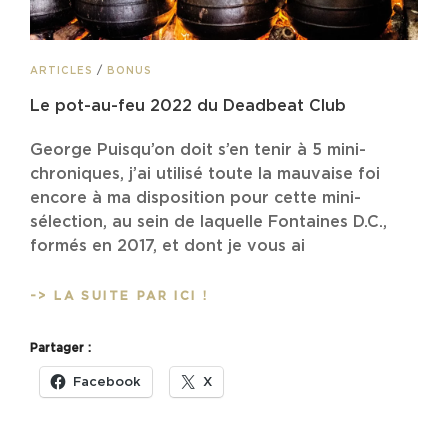
CAT
ARTICLES
/
BONUS
LINKS
Le pot-au-feu 2022 du Deadbeat Club
George Puisqu’on doit s’en tenir à 5 mini-
chroniques, j’ai utilisé toute la mauvaise foi
encore à ma disposition pour cette mini-
sélection, au sein de laquelle Fontaines D.C.,
formés en 2017, et dont je vous ai
LE
-> LA SUITE PAR ICI !
POT-
AU-
Partager :
FEU
2022
Facebook
X
DU
DEADBEAT
CLUB