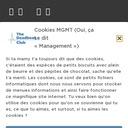
facebook
twitter
mail
instagram
spotify
Cookies MGMT (Oui, ça
TAGS
se dit
« Management »)
Ninja Tune
Marissa Nadler
Pothamus
Si ta mamy t'a toujours dit que des cookies,
Wiegedood
c'étaient des espèces de petits biscuits avec plein
Aluk Todolo
RIP
heavy
fanfare
de beurre et des pépites de chocolat, sache qu'elle
Lin Manuel Miranda
The Sundays
t'a menti. Les cookies, ce sont de petits fichiers
informatiques dont nous nous servons pour stocker
The Experimental Tropic Blues Band
de menues informations et ainsi faire fonctionner
ce magnifique site internet. Tu veux bien qu'on
superband
Wu-Lu
okboomer
Rival Consoles
utilise des cookies pour qu'on se souvienne qui tu
es, ce que tu aimes, et surtout, si tu aimes les
UK
Soror
cookies ?
Ten
bulle de 1
Steven Wilson