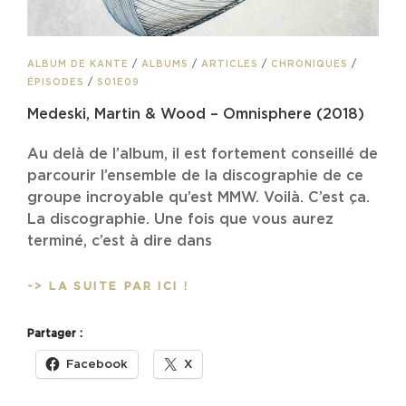
CAT
ALBUM DE KANTE
/
ALBUMS
/
ARTICLES
/
CHRONIQUES
/
LINKS
ÉPISODES
/
S01E09
Medeski, Martin & Wood – Omnisphere (2018)
Au delà de l’album, il est fortement conseillé de
parcourir l’ensemble de la discographie de ce
groupe incroyable qu’est MMW. Voilà. C’est ça.
La discographie. Une fois que vous aurez
terminé, c’est à dire dans
MEDESKI,
-> LA SUITE PAR ICI !
MARTIN
&
Partager :
WOOD
–
Facebook
X
OMNISPHERE
(2018)