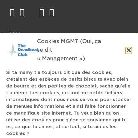
facebook
twitter
mail
instagram
spotify
TAGS
Cookies MGMT (Oui, ça
Ultraphallus
Ondrey Smeykal
Amlou
Hip-Hop Indus
se dit
« Management »)
2000
Elsewhere
Jaz Coleman
Moodymann
kitsch
Petit Jesus
Thurston Moore
Dolby Atmos
Si ta mamy t'a toujours dit que des cookies,
c'étaient des espèces de petits biscuits avec plein
BACKXWASH
Alternative R&B
de beurre et des pépites de chocolat, sache qu'elle
t'a menti. Les cookies, ce sont de petits fichiers
L'An Vert
informatiques dont nous nous servons pour stocker
de menues informations et ainsi faire fonctionner
Black Country New Road
ce magnifique site internet. Tu veux bien qu'on
POWER
utilise des cookies pour qu'on se souvienne qui tu
es, ce que tu aimes, et surtout, si tu aimes les
Reflektor
cookies ?
Het Depot
Femmes
ZDF