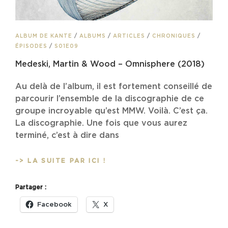
CAT
ALBUM DE KANTE
/
ALBUMS
/
ARTICLES
/
CHRONIQUES
/
LINKS
ÉPISODES
/
S01E09
Medeski, Martin & Wood – Omnisphere (2018)
Au delà de l’album, il est fortement conseillé de
parcourir l’ensemble de la discographie de ce
groupe incroyable qu’est MMW. Voilà. C’est ça.
La discographie. Une fois que vous aurez
terminé, c’est à dire dans
MEDESKI,
-> LA SUITE PAR ICI !
MARTIN
&
Partager :
WOOD
–
Facebook
X
OMNISPHERE
(2018)