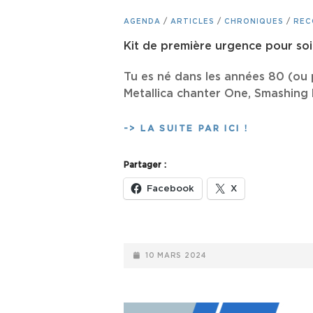
CAT
AGENDA
/
ARTICLES
/
CHRONIQUES
/
REC
LINKS
Kit de première urgence pour soi
Tu es né dans les années 80 (ou p
Metallica chanter One, Smashing 
KIT
-> LA SUITE PAR ICI !
DE
PREMIÈRE
Partager :
URGENCE
POUR
Facebook
X
SOIGNER
TA
PARALYSIE
MUSICALE
POSTED-
10 MARS 2024
ON