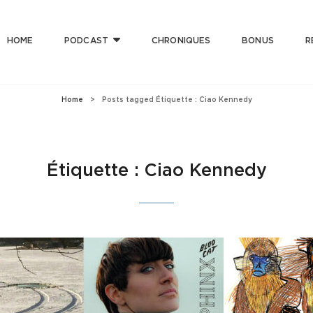
HOME
PODCAST
CHRONIQUES
BONUS
R
T CLUB
 Bonne Musique Avec Mauvaise Foi, Et De Mauvaise Musique Avec Bonne Foi
Home
>
Posts tagged
Étiquette :
Ciao Kennedy
Étiquette :
Ciao Kennedy