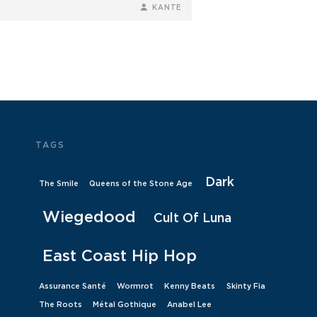
BY
BYLINE
KANTE
LINE
TAGS
Dark
The Smile
Queens of the Stone Age
Wiegedood
Cult Of Luna
East Coast Hip Hop
Assurance Santé
Wormrot
Kenny Beats
Skinty Fia
The Roots
Métal Gothique
Anabel Lee