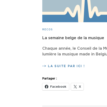
CAT
RECOS
LINKS
La semaine belge de la musique
Chaque année, le Conseil de la Mu
lumière la musique made in Belgi
LA
-> LA SUITE PAR ICI !
SEMAINE
BELGE
Partager :
DE
LA
Facebook
X
MUSIQUE