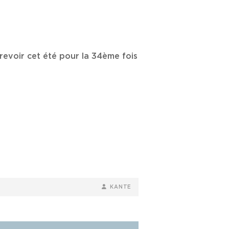
 revoir cet été pour la 34ème fois
BY
BYLINE
KANTE
LINE