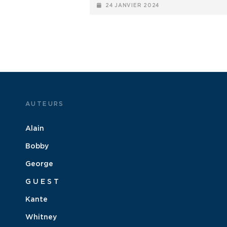
POSTED-
24 JANVIER 2024
ON
AUTEURS
Alain
Bobby
George
G U E S T
Kante
Whitney