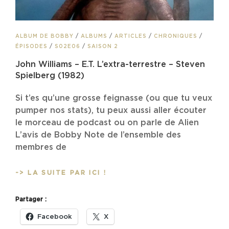
CAT
ALBUM DE BOBBY
/
ALBUMS
/
ARTICLES
/
CHRONIQUES
/
LINKS
ÉPISODES
/
S02E06
/
SAISON 2
John Williams – E.T. L’extra-terrestre – Steven
Spielberg (1982)
Si t’es qu’une grosse feignasse (ou que tu veux
pumper nos stats), tu peux aussi aller écouter
le morceau de podcast ou on parle de Alien
L’avis de Bobby Note de l’ensemble des
membres de
JOHN
-> LA SUITE PAR ICI !
WILLIAMS
–
Partager :
E.T.
L’EXTRA-
Facebook
X
TERRESTRE