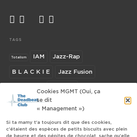
facebook
twitter
mail
instagram
spotify
TAGS
IAM
Jazz-Rap
Totalism
B L A C K I E
Jazz Fusion
Bààn
Cookies MGMT (Oui, ça
Casualties of Cool
se dit
« Management »)
Sleaford Mods
Mac Miller
Empowerment
Si ta mamy t'a toujours dit que des cookies,
Metro Boomin
c'étaient des espèces de petits biscuits avec plein
Momentum
Monical Seles
de beurre et des pépites de chocolat, sache qu'elle