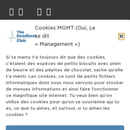
facebook
twitter
mail
instagram
spotify
Cookies MGMT (Oui, ça
TAGS
se dit
« Management »)
Twin Toes
CRC
Dub
Matana Roberts
Post-Indus
Si ta mamy t'a toujours dit que des cookies,
UK
c'étaient des espèces de petits biscuits avec plein
Nems
Pharrel Williams
stakhanovisme
de beurre et des pépites de chocolat, sache qu'elle
t'a menti. Les cookies, ce sont de petits fichiers
Electronic Dance Music
Sigur Rós
Norway
1 800 PAIN
informatiques dont nous nous servons pour stocker
S03E05
Dha Khan
Dan the Automator
Tony Levin
de menues informations et ainsi faire fonctionner
ce magnifique site internet. Tu veux bien qu'on
Divide and Dissolve
Je t'encule Thérèse
Famille
utilise des cookies pour qu'on se souvienne qui tu
es, ce que tu aimes, et surtout, si tu aimes les
The Comet is Comming
The Melvins
cookies ?
Danger Mouse
Big Beat
Converge