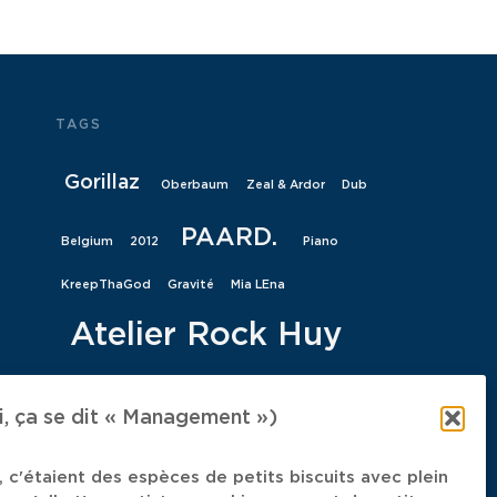
TAGS
Gorillaz
Oberbaum
Zeal & Ardor
Dub
PAARD.
Belgium
2012
Piano
KreepThaGod
Gravité
Mia LEna
Atelier Rock Huy
Pantychrist
Limiñanas
Dodsrit
Sextile
 ça se dit « Management »)
Regarde les hommes tomber
Hagia Sophia
Gina Birch
Collectif
recette
Brümes
Arabic Jazz
Ice-T
 c'étaient des espèces de petits biscuits avec plein