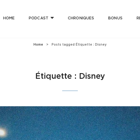
HOME
PODCAST
CHRONIQUES
BONUS
R
T CLUB
 Bonne Musique Avec Mauvaise Foi, Et De Mauvaise Musique Avec Bonne Foi
Home
>
Posts tagged
Étiquette :
Disney
Étiquette :
Disney