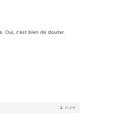
. Oui, c’est bien de douter.
BY
BYLINE
ALAIN
LINE