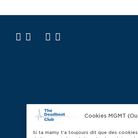
facebook
twitter
mail
instagram
spotify
Cookies MGMT (Oui,
Si ta mamy t'a toujours dit que des cookies,