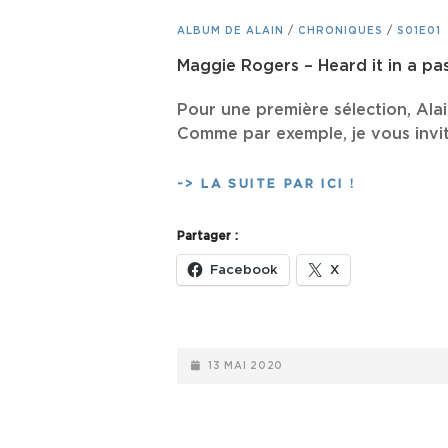
CAT
ALBUM DE ALAIN
/
CHRONIQUES
/
S01E01
LINKS
Maggie Rogers – Heard it in a pas
Pour une première sélection, Alai
Comme par exemple, je vous invit
MAGGIE
-> LA SUITE PAR ICI !
ROGERS
–
Partager :
HEARD
IT
Facebook
X
IN
A
PAST
LIFE
POSTED-
13 MAI 2020
(2019)
ON