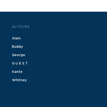
AUTEURS
Alain
Bobby
George
G U E S T
Kante
Whitney