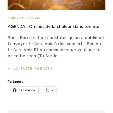
CAT
AGENDA
/
ARTICLES
LINKS
AGENDA : On met de la chaleur dans ton été
Bon… Force est de constater qu’on a oublié de
t’envoyer te faire voir à des concerts. Ben va
te faire voir. Et on commence par ze place to
be to be seen (Tu fais le
AGENDA
-> LA SUITE PAR ICI !
:
ON
Partager :
MET
DE
Facebook
X
LA
CHALEUR
DANS
TON