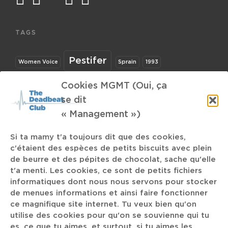
TAGS
Pestifer
Women Voice
Sprain
1993
Harry Styles
Cookies MGMT (Oui, ça
Clipping
la fête
48fm
se dit
Jarboe
Stormzy
Lawrence
Hard Rock
« Management »)
Ditz
Si ta mamy t'a toujours dit que des cookies,
Album d'Alain
Super-Souris
c'étaient des espèces de petits biscuits avec plein
de beurre et des pépites de chocolat, sache qu'elle
The Limiñanas
The Knife
t'a menti. Les cookies, ce sont de petits fichiers
informatiques dont nous nous servons pour stocker
Ibrahim Maalouf
okboomer
de menues informations et ainsi faire fonctionner
ce magnifique site internet. Tu veux bien qu'on
utilise des cookies pour qu'on se souvienne qui tu
Stonks
es, ce que tu aimes, et surtout, si tu aimes les