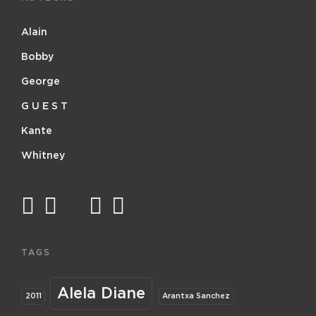
Alain
Bobby
George
G U E S T
Kante
Whitney
facebook
twitter
mail
instagram
spotify
TAGS
Alela Diane
2011
Arantxa Sanchez