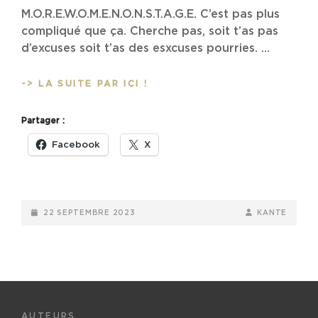
M.O.R.E.W.O.M.E.N.O.N.S.T.A.G.E. C’est pas plus
compliqué que ça. Cherche pas, soit t’as pas
d’excuses soit t’as des esxcuses pourries. …
MORE
-> LA SUITE PAR ICI !
WOMEN
ON
Partager :
STAGE
:
Facebook
X
QU’EST-
CE
QUE
TU
POSTED-
BY
BYLINE
22 SEPTEMBRE 2023
KANTE
COMPRENDS
ON
LINE
PAS
?
AUTEURS