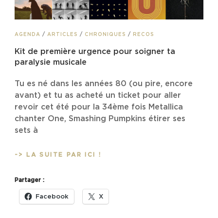
CAT
AGENDA
/
ARTICLES
/
CHRONIQUES
/
RECOS
LINKS
Kit de première urgence pour soigner ta
paralysie musicale
Tu es né dans les années 80 (ou pire, encore
avant) et tu as acheté un ticket pour aller
revoir cet été pour la 34ème fois Metallica
chanter One, Smashing Pumpkins étirer ses
sets à
KIT
-> LA SUITE PAR ICI !
DE
PREMIÈRE
Partager :
URGENCE
POUR
Facebook
X
SOIGNER
TA