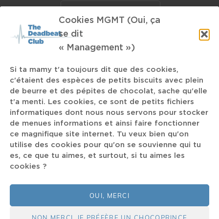
Alternative Rock
hémoglobine
Cookies MGMT (Oui, ça
se dit
Slift
Antoine Dawans
Arabic Jazz
« Management »)
Marissa Nadler
soupe à la terre
Si ta mamy t'a toujours dit que des cookies,
c'étaient des espèces de petits biscuits avec plein
de beurre et des pépites de chocolat, sache qu'elle
Nordmann
Bjork qui fait du métal
t'a menti. Les cookies, ce sont de petits fichiers
informatiques dont nous nous servons pour stocker
de menues informations et ainsi faire fonctionner
Jawhar
Intro
Ghinzu
racisme
slip
Greentea Peng
ce magnifique site internet. Tu veux bien qu'on
US
utilise des cookies pour qu'on se souvienne qui tu
Steve Houben-like
éviction
Shit & Shine
es, ce que tu aimes, et surtout, si tu aimes les
cookies ?
Divide and Dissolve
bander mou
Pink Floyd
OUI, MERCI
NON MERCI, JE PRÉFÈRE UN CHOCOPRINCE