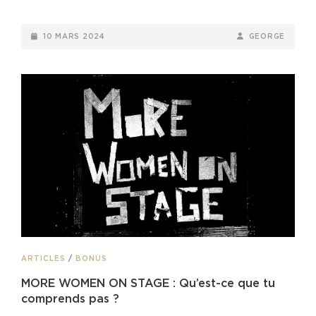
PARALYSIE
MUSICALE
POSTED-
BY
BYLINE
10 MARS 2024
GEORGE
ON
LINE
CAT
ARTICLES
/
BONUS
LINKS
MORE WOMEN ON STAGE : Qu’est-ce que tu
comprends pas ?