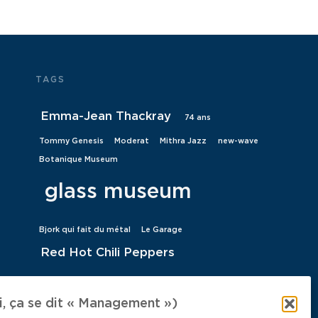
TAGS
Emma-Jean Thackray
74 ans
Tommy Genesis
Moderat
Mithra Jazz
new-wave
Botanique Museum
glass museum
Bjork qui fait du métal
Le Garage
Red Hot Chili Peppers
Concours-Circuit
Oxmo Puccino
 ça se dit « Management »)
Yakhchal
The Young Gods
John Petrucci