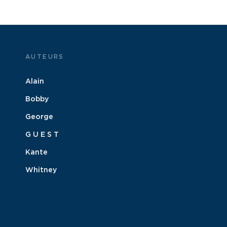
AUTEURS
Alain
Bobby
George
G U E S T
Kante
Whitney