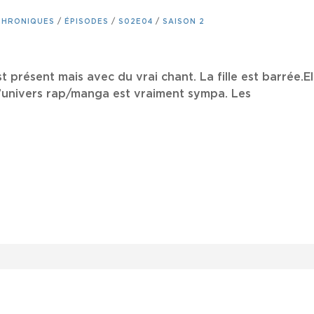
CHRONIQUES
/
ÉPISODES
/
S02E04
/
SAISON 2
st présent mais avec du vrai chant. La fille est barrée.
univers rap/manga est vraiment sympa. Les