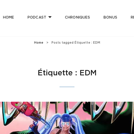
HOME
PODCAST
CHRONIQUES
BONUS
R
T CLUB
 Bonne Musique Avec Mauvaise Foi, Et De Mauvaise Musique Avec Bonne Foi
Home
>
Posts tagged
Étiquette :
EDM
Étiquette :
EDM