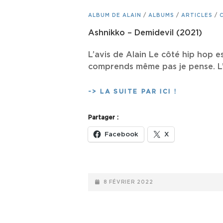
CAT
ALBUM DE ALAIN
/
ALBUMS
/
ARTICLES
/
LINKS
Ashnikko – Demidevil (2021)
L’avis de Alain Le côté hip hop e
comprends même pas je pense. L’
ASHNIKKO
-> LA SUITE PAR ICI !
–
DEMIDEVIL
Partager :
(2021)
Facebook
X
POSTED-
8 FÉVRIER 2022
ON