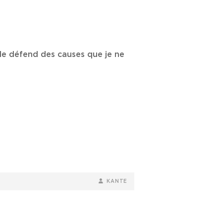
Elle défend des causes que je ne
BY
BYLINE
KANTE
LINE