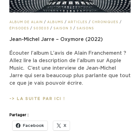
CAT
ALBUM DE ALAIN
/
ALBUMS
/
ARTICLES
/
CHRONIQUES
/
LINKS
ÉPISODES
/
S03E03
/
SAISON 3
/
SAISONS
Jean-Michel Jarre – Oxymore (2022)
Écouter l’album L’avis de Alain Franchement ?
Allez lire la description de l’album sur Apple
Music. C’est une interview de Jean-Michel
Jarre qui sera beaucoup plus parlante que tout
ce que je vais pouvoir écrire.
JEAN-
-> LA SUITE PAR ICI !
MICHEL
JARRE
Partager :
–
OXYMORE
Facebook
X
(2022)