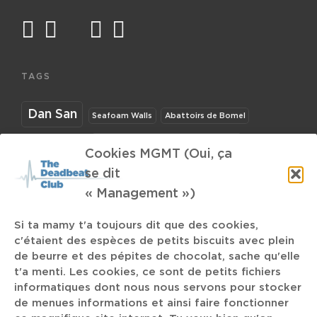
facebook
twitter
mail
instagram
spotify
TAGS
Dan San
Seafoam Walls
Abattoirs de Bomel
Endless Dive
Cookies MGMT (Oui, ça
Women Power
Vianney
se dit
« Management »)
2018
Hüsker Dü
Lambchop
Rock'n'Roll
Si ta mamy t'a toujours dit que des cookies,
c'étaient des espèces de petits biscuits avec plein
Documentaire
C'est loin Arlon
Ashnikko
de beurre et des pépites de chocolat, sache qu'elle
t'a menti. Les cookies, ce sont de petits fichiers
Tuerie
Kendrick Lamar
N.A.
Nyctalope
informatiques dont nous nous servons pour stocker
de menues informations et ainsi faire fonctionner
MTV
Dillon
Video Mapping