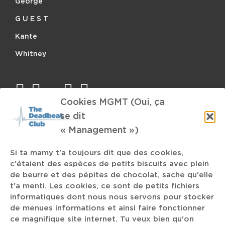
George
G U E S T
Kante
Whitney
facebook
twitter
mail
instagram
spotify
Cookies MGMT (Oui, ça
se dit
TAGS
« Management »)
Si ta mamy t'a toujours dit que des cookies,
2021
The K
Ashnikko
Wendy Carlos
c'étaient des espèces de petits biscuits avec plein
de beurre et des pépites de chocolat, sache qu'elle
t'a menti. Les cookies, ce sont de petits fichiers
épisode 8
La Défense
Moyen-oriental
informatiques dont nous nous servons pour stocker
de menues informations et ainsi faire fonctionner
Cité Miroir
Go Go Penguin
Fulco Ottervanger
ce magnifique site internet. Tu veux bien qu'on