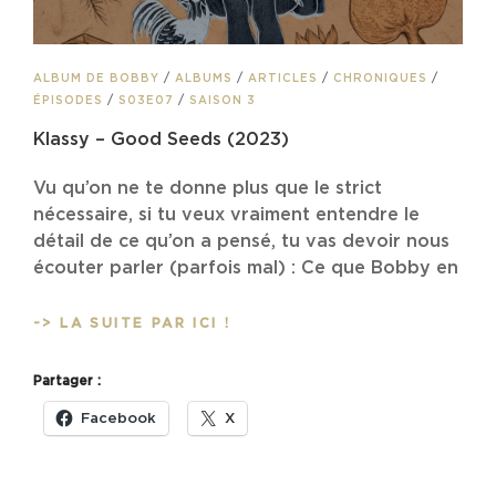
CAT
ALBUM DE BOBBY
/
ALBUMS
/
ARTICLES
/
CHRONIQUES
/
LINKS
ÉPISODES
/
S03E07
/
SAISON 3
Klassy – Good Seeds (2023)
Vu qu’on ne te donne plus que le strict
nécessaire, si tu veux vraiment entendre le
détail de ce qu’on a pensé, tu vas devoir nous
écouter parler (parfois mal) : Ce que Bobby en
KLASSY
-> LA SUITE PAR ICI !
–
GOOD
Partager :
SEEDS
(2023)
Facebook
X