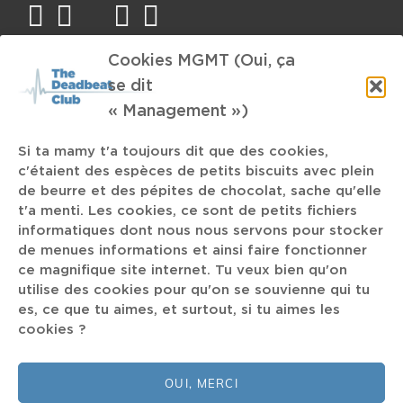
facebook
twitter
mail
instagram
spotify
Cookies MGMT (Oui, ça
TAGS
se dit
« Management »)
Amenra
Nu-Metal
Contrechamps
Trap-Metal
Si ta mamy t'a toujours dit que des cookies,
c'étaient des espèces de petits biscuits avec plein
The Great Belgian Songbook
trio
de beurre et des pépites de chocolat, sache qu'elle
Michael Kiwanuka
Palach
Liquid Tension Experiment
t'a menti. Les cookies, ce sont de petits fichiers
Drache Musicale
news
Micro Shows
Billy Martin
informatiques dont nous nous servons pour stocker
de menues informations et ainsi faire fonctionner
Sound Design
Time travel
Jeunots
Hans Zimmer
ce magnifique site internet. Tu veux bien qu'on
2021
utilise des cookies pour qu'on se souvienne qui tu
Wiegedood
Dave
Monument
es, ce que tu aimes, et surtout, si tu aimes les
cookies ?
Hamilton
Racing With The Sun
L'Orchestre Tout Puissant Marcel Duchamps
Video Clip
OUI, MERCI