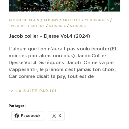
CAT
ALBUM DE ALAIN
/
ALBUMS
/
ARTICLES
/
CHRONIQUES
/
LINKS
ÉPISODES
/
S04E03
/
SAISON 4
/
SAISONS
Jacob collier – Djesse Vol.4 (2024)
L’album que l’on n’aurait pas voulu écouter(Et
voir ses pantalons non plus) Jacob.Collier.
Djesse.Vol 4.Disséquons. Jacob. On ne va pas
s’appesantir, le prénom c’est jamais ton choix,
Car comme disait ta psy, tout est de
JACOB
-> LA SUITE PAR ICI !
COLLIER
–
Partager :
DJESSE
VOL.4
Facebook
X
(2024)