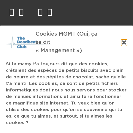
facebook
twitter
mail
instagram
spotify
TAGS
Cookies MGMT (Oui, ça
se dit
Alternative Rock
libre
« Management »)
A Tribe Called Quest
Si ta mamy t'a toujours dit que des cookies,
c'étaient des espèces de petits biscuits avec plein
Recos de Kante
de beurre et des pépites de chocolat, sache qu'elle
Le Ministère
t'a menti. Les cookies, ce sont de petits fichiers
informatiques dont nous nous servons pour stocker
Amon Tobin
de menues informations et ainsi faire fonctionner
The Delta Riggs
Doodseskader
ce magnifique site internet. Tu veux bien qu'on
PAARD.
utilise des cookies pour qu'on se souvienne qui tu
Théâtre Bourla
SIERRA
Enter Shikari
es, ce que tu aimes, et surtout, si tu aimes les
cookies ?
CREVER
Drone Metal
Kenny Dixon Jr.
David de Fléron
Ice Sealed Eyes
Cordae
AKA Moon
Pale Grey
The Roots