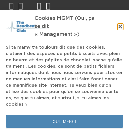
facebook
twitter
mail
instagram
spotify
Cookies MGMT (Oui, ça
TAGS
se dit
« Management »)
Glauque
netflix
M-idzomer Festival
Si ta mamy t'a toujours dit que des cookies,
c'étaient des espèces de petits biscuits avec plein
Flèche Love
Vulves Assassines
30CC Leuven
Lysistrata
de beurre et des pépites de chocolat, sache qu'elle
t'a menti. Les cookies, ce sont de petits fichiers
ACU.NL
Album de George
whosampled
Alice Cooper
informatiques dont nous nous servons pour stocker
MMUURR
Electronic Dance Music
Castration Anxiety
de menues informations et ainsi faire fonctionner
Arts Visuels
Michael Kiwanuka
Équinoxe
Épisode 2
ce magnifique site internet. Tu veux bien qu'on
Der Weg Einer Freiheit
utilise des cookies pour qu'on se souvienne qui tu
es, ce que tu aimes, et surtout, si tu aimes les
Monolithe Noir
cookies ?
Chinoitisant
The Hu
The Roots
French Pop
Surrender
OUI, MERCI