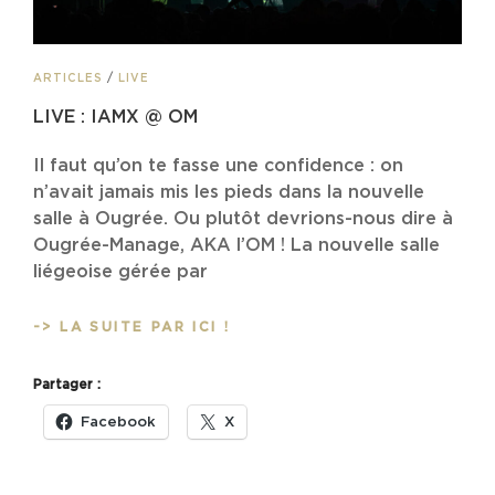
CAT
ARTICLES
/
LIVE
LINKS
LIVE : IAMX @ OM
Il faut qu’on te fasse une confidence : on
n’avait jamais mis les pieds dans la nouvelle
salle à Ougrée. Ou plutôt devrions-nous dire à
Ougrée-Manage, AKA l’OM ! La nouvelle salle
liégeoise gérée par
LIVE
-> LA SUITE PAR ICI !
:
IAMX
Partager :
@
OM
Facebook
X