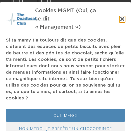
Cookies MGMT (Oui, ça
se dit
TAGS
« Management »)
Woman Power
Wormhole
Helsinki
Trevor Dunn
Si ta mamy t'a toujours dit que des cookies,
Metal
c'étaient des espèces de petits biscuits avec plein
Uptown Funk
Opera
Backwoodz Sudioz
de beurre et des pépites de chocolat, sache qu'elle
t'a menti. Les cookies, ce sont de petits fichiers
Black Hole
La Chapelle
Country
Tremplin Sans Allure #1
informatiques dont nous nous servons pour stocker
de menues informations et ainsi faire fonctionner
Microfestival
Raekwon
Coupelle
news
ce magnifique site internet. Tu veux bien qu'on
utilise des cookies pour qu'on se souvienne qui tu
Experimental Rock
es, ce que tu aimes, et surtout, si tu aimes les
LCD SOundsystem
Ireland
cookies ?
Collectif
When Birds Hunted Horses
50 ans
Gabriels
Pop-Metal
Blue Lines
OUI, MERCI
NON MERCI, JE PRÉFÈRE UN CHOCOPRINCE