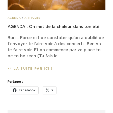
CAT
AGENDA
/
ARTICLES
LINKS
AGENDA : On met de la chaleur dans ton été
Bon… Force est de constater qu’on a oublié de
t’envoyer te faire voir à des concerts. Ben va
te faire voir. Et on commence par ze place to
be to be seen (Tu fais le
AGENDA
-> LA SUITE PAR ICI !
:
ON
Partager :
MET
DE
Facebook
X
LA
CHALEUR
DANS
TON