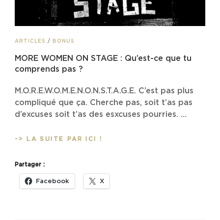
CAT
ARTICLES
/
BONUS
LINKS
MORE WOMEN ON STAGE : Qu’est-ce que tu
comprends pas ?
M.O.R.E.W.O.M.E.N.O.N.S.T.A.G.E. C’est pas plus
compliqué que ça. Cherche pas, soit t’as pas
d’excuses soit t’as des esxcuses pourries. …
MORE
-> LA SUITE PAR ICI !
WOMEN
ON
Partager :
STAGE
:
Facebook
X
QU’EST-
CE
QUE