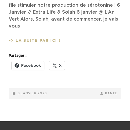
file stimuler notre production de sérotonine ! 6
Janvier // Extra Life & Solah 6 janvier @ L’An
Vert Alors, Solah, avant de commencer, je vais
vous
AGENDA
-> LA SUITE PAR ICI !
:
ON
Partager :
TE
DIT
Facebook
X
CE
QUE
TU
VAS
POSTED-
BY
BYLINE
3 JANVIER 2023
KANTE
FAIRE
ON
LINE
DE
TON
MOIS
DE
JANVRIER