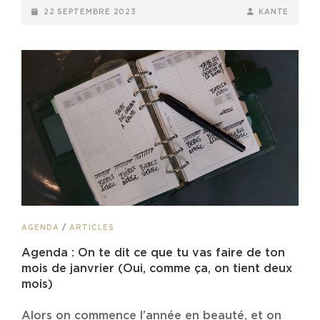
TU
POSTED-
BY
BYLINE
22 SEPTEMBRE 2023
KANTE
COMPRENDS
ON
LINE
PAS
?
CAT
AGENDA
/
ARTICLES
LINKS
Agenda : On te dit ce que tu vas faire de ton
mois de janvrier (Oui, comme ça, on tient deux
mois)
Alors on commence l’année en beauté, et on