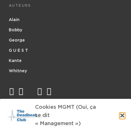
(OUI,
AUTEURS
COMME
ÇA,
Alain
ON
TIENT
Bobby
DEUX
MOIS)
George
G U E S T
Kante
Whitney
facebook
twitter
mail
instagram
spotify
Cookies MGMT (Oui, ça
TAGS
se dit
« Management »)
JazzMania
rhythmic
Family Business
Pop-Metal