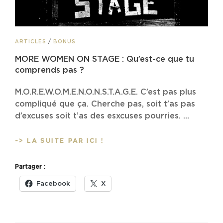
CAT
ARTICLES
/
BONUS
LINKS
MORE WOMEN ON STAGE : Qu’est-ce que tu
comprends pas ?
M.O.R.E.W.O.M.E.N.O.N.S.T.A.G.E. C’est pas plus
compliqué que ça. Cherche pas, soit t’as pas
d’excuses soit t’as des esxcuses pourries. …
MORE
-> LA SUITE PAR ICI !
WOMEN
ON
Partager :
STAGE
:
Facebook
X
QU’EST-
CE
QUE