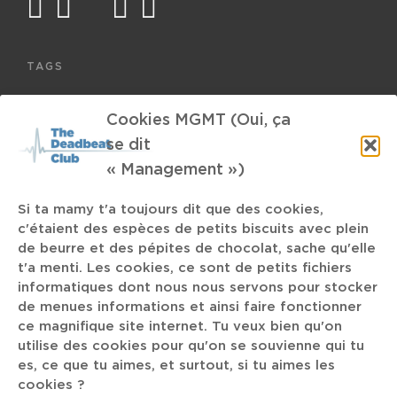
facebook
twitter
mail
instagram
spotify
TAGS
Lysistrata
American Pie
Curiosity
Cookies MGMT (Oui, ça
Emma Ruth Rundle
se dit
Équinoxe
« Management »)
KulturA
Big Beat
Seafoam Walls
Si ta mamy t'a toujours dit que des cookies,
c'étaient des espèces de petits biscuits avec plein
de beurre et des pépites de chocolat, sache qu'elle
New Beat
Mangrove
Skinty Fia
French Pop
t'a menti. Les cookies, ce sont de petits fichiers
Fever Ray
the body
Gira
Astéréotypie
informatiques dont nous nous servons pour stocker
de menues informations et ainsi faire fonctionner
Djengué
The London Symphonic Orchestra
représentativité
ce magnifique site internet. Tu veux bien qu'on
utilise des cookies pour qu'on se souvienne qui tu
Mr Bungle
payer
Nova Twins
es, ce que tu aimes, et surtout, si tu aimes les
cookies ?
glass museum