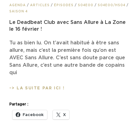
CAT
AGENDA
/
ARTICLES
/
ÉPISODES
/
S04E00
/
S04E00/HS04
/
LINKS
SAISON 4
Le Deadbeat Club avec Sans Allure à La Zone
le 16 février !
Tu as bien lu. On t’avait habitué à être sans
allure, mais c’est la première fois qu’on est
AVEC Sans Allure. C’est sans doute parce que
Sans Allure, c’est une autre bande de copains
qui
LE
-> LA SUITE PAR ICI !
DEADBEAT
CLUB
Partager :
AVEC
SANS
Facebook
X
ALLURE
À
LA