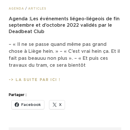
CAT
AGENDA
/
ARTICLES
LINKS
Agenda :Les événements liégeo-liégeois de fin
septembre et d’octobre 2022 validés par le
Deadbeat Club
– « Il ne se passe quand même pas grand
chose à Liège hein. » – « C’est vrai hein ça. Et il
fait pas beauuu non plus ». – « Et puis ces
travaux du tram, ce sera bientôt
AGENDA
-> LA SUITE PAR ICI !
:LES
ÉVÉNEMENTS
Partager :
LIÉGEO-
LIÉGEOIS
Facebook
X
DE
FIN
SEPTEMBRE
ET