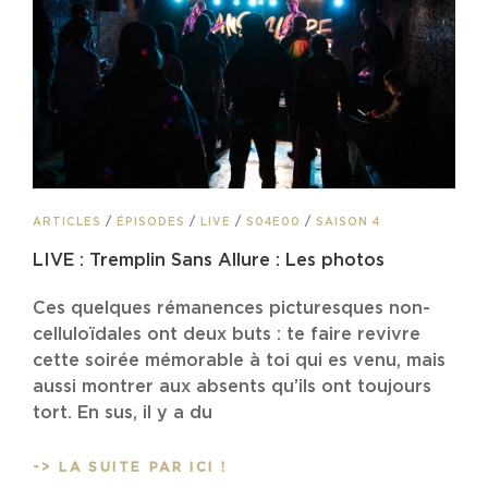
CAT
ARTICLES
/
ÉPISODES
/
LIVE
/
S04E00
/
SAISON 4
LINKS
LIVE : Tremplin Sans Allure : Les photos
Ces quelques rémanences picturesques non-
celluloïdales ont deux buts : te faire revivre
cette soirée mémorable à toi qui es venu, mais
aussi montrer aux absents qu’ils ont toujours
tort. En sus, il y a du
LIVE
-> LA SUITE PAR ICI !