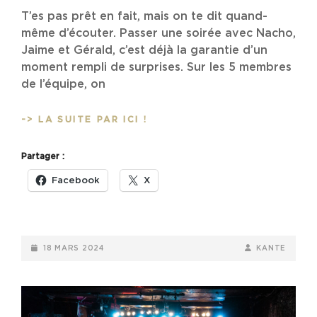
T’es pas prêt en fait, mais on te dit quand-
même d’écouter. Passer une soirée avec Nacho,
Jaime et Gérald, c’est déjà la garantie d’un
moment rempli de surprises. Sur les 5 membres
de l’équipe, on
S04E00/HS05
-> LA SUITE PAR ICI !
:
L’INTERVIEW
Partager :
DE
THE
Facebook
X
WRS
–
TREMPLIN
SANS
POSTED-
BY
BYLINE
18 MARS 2024
KANTE
ALLURE
ON
LINE
#1
@
LA
ZONE