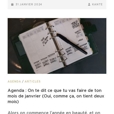
ZONE
POSTED-
BY
BYLINE
31 JANVIER 2024
KANTE
LE
ON
LINE
16
FÉVRIER
!
CAT
AGENDA
/
ARTICLES
LINKS
Agenda : On te dit ce que tu vas faire de ton
mois de janvrier (Oui, comme ça, on tient deux
mois)
Alors on commence l’année en beauté, et on