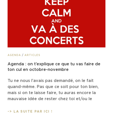
(OUI,
COMME
ÇA,
ON
TIENT
DEUX
MOIS)
CAT
AGENDA
/
ARTICLES
LINKS
Agenda : on t’explique ce que tu vas faire de
ton cul en octobre-novembre
Tu ne nous l’avais pas demandé, on le fait
quand-même. Pas que ce soit pour ton bien,
mais si on te laisse faire, tu auras encore la
mauvaise idée de rester chez toi et/ou le
AGENDA
-> LA SUITE PAR ICI !