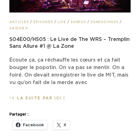
CAT
ARTICLES
/
ÉPISODES
/
LIVE
/
S04E00
/
S04E00/HS05
/
LINKS
SAISON 4
S04E00/HS05 : Le Live de The WRS – Tremplin
Sans Allure #1 @ La Zone
Écoute ça, ça réchauffe les cœurs et ça fait
bouger le popotin. On va pas se mentir. On a
foiré. On devait enregistrer le live de MIT, mais
vu qu’on fait de la merde avec
S04E00/HS05
-> LA SUITE PAR ICI !
:
LE
Partager :
LIVE
DE
Facebook
X
THE
WRS