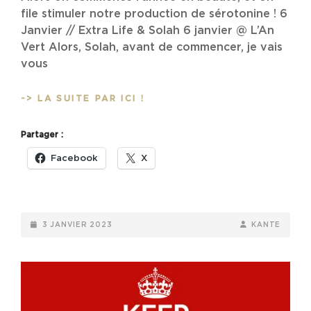
file stimuler notre production de sérotonine ! 6
Janvier // Extra Life & Solah 6 janvier @ L’An
Vert Alors, Solah, avant de commencer, je vais
vous
AGENDA
-> LA SUITE PAR ICI !
:
ON
Partager :
TE
DIT
Facebook
X
CE
QUE
TU
VAS
POSTED-
BY
BYLINE
3 JANVIER 2023
KANTE
FAIRE
ON
LINE
DE
TON
MOIS
DE
JANVRIER