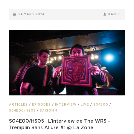
–
TREMPLIN
POSTED-
BY
BYLINE
24 MARS 2024
KANTE
SANS
ON
LINE
ALLURE
#1
@
LA
ZONE
CAT
ARTICLES
/
ÉPISODES
/
INTERVIEW
/
LIVE
/
S04E00
/
LINKS
S04E00/HS05
/
SAISON 4
S04E00/HS05 : L’interview de The WRS –
Tremplin Sans Allure #1 @ La Zone