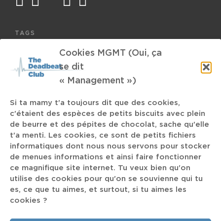
facebook
twitter
mail
instagram
spotify
TAGS
Cookies MGMT (Oui, ça
Cypress Hill
Coen Brothers
Electronic Dance Music
se dit
DJ Krush
Bucolique Festival
Regarde les hommes tomber
« Management »)
soupe à la terre
Clément Dechambre
Women Voice
Si ta mamy t'a toujours dit que des cookies,
Experimental Rock
Utrecht
angry
c'étaient des espèces de petits biscuits avec plein
de beurre et des pépites de chocolat, sache qu'elle
t'a menti. Les cookies, ce sont de petits fichiers
Reco
Cathy Cabine
Soins
informatiques dont nous nous servons pour stocker
de menues informations et ainsi faire fonctionner
ce magnifique site internet. Tu veux bien qu'on
Floral Records
cheval
utilise des cookies pour qu'on se souvienne qui tu
es, ce que tu aimes, et surtout, si tu aimes les
Tyler the Creator
Alternative R&B
Russian
cookies ?
Empowerment
Steve Albini
Hagia Sophia
Marc Rebillet