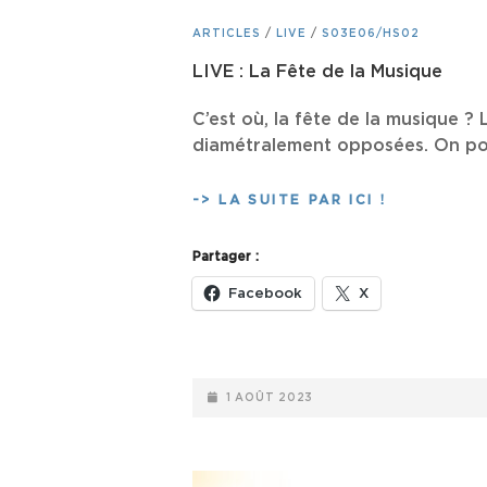
CAT
ARTICLES
/
LIVE
/
S03E06/HS02
LINKS
LIVE : La Fête de la Musique
C’est où, la fête de la musique 
diamétralement opposées. On pou
LIVE :
-> LA SUITE PAR ICI !
LA
FÊTE
Partager :
DE
LA
Facebook
X
MUSIQUE
POSTED-
1 AOÛT 2023
ON