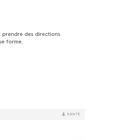
t prendre des directions
ue forme.
BY
BYLINE
KANTE
LINE