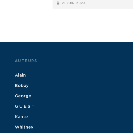
POSTED-
21 JUIN 2023
ÉTÉ
ON
AUTEURS
Alain
Bobby
George
G U E S T
Kante
Whitney