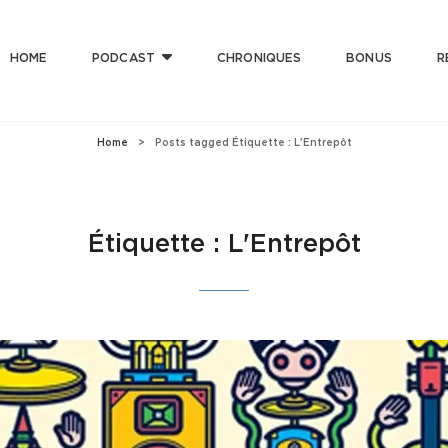
HOME
PODCAST
CHRONIQUES
BONUS
R
T CLUB
 Bonne Musique Avec Mauvaise Foi, Et De Mauvaise Musique Avec Bonne Foi
Home
>
Posts tagged
Étiquette :
L'Entrepôt
Étiquette :
L'Entrepôt