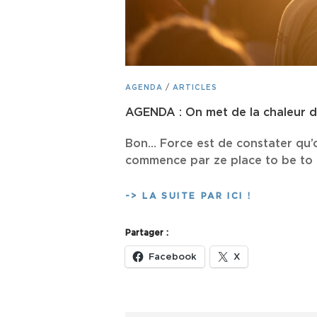
CAT
AGENDA
/
ARTICLES
LINKS
AGENDA : On met de la chaleur d
Bon… Force est de constater qu’on
commence par ze place to be to b
AGENDA
-> LA SUITE PAR ICI !
:
ON
Partager :
MET
DE
Facebook
X
LA
CHALEUR
DANS
TON