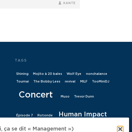
BY
BYLINE
KANTE
LINE
TAGS
Shining
Mojito à 20 bales
Wolf Eye
nonchalance
Tournai
The Bobby Lees
revival
MILF
TooMiniDJ
Concert
Muso
Trevor Dunn
Human Impact
Épisode 7
Rotonde
 ça se dit « Management »)