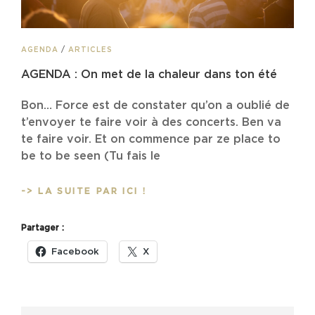
CAT
AGENDA
/
ARTICLES
LINKS
AGENDA : On met de la chaleur dans ton été
Bon… Force est de constater qu’on a oublié de
t’envoyer te faire voir à des concerts. Ben va
te faire voir. Et on commence par ze place to
be to be seen (Tu fais le
AGENDA
-> LA SUITE PAR ICI !
:
ON
Partager :
MET
DE
Facebook
X
LA
CHALEUR
DANS
TON