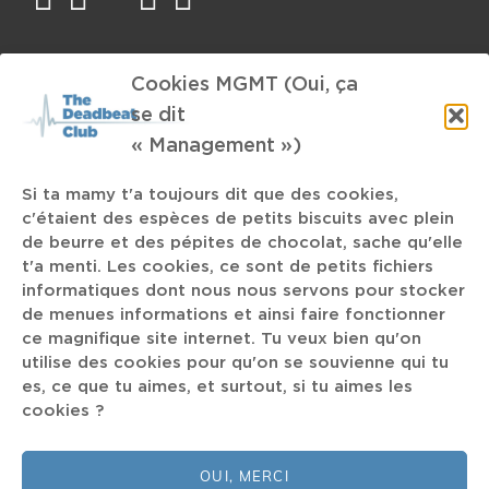
TAGS
Cookies MGMT (Oui, ça
se dit
Post-Punk
Soutien Psychologique
Franz Ferdinand
Opera
« Management »)
Paris
Thomas Barzaban
Charli XCX
Oberbaum
news
OOOTOKO
LCD SOundsystem
Uptown Funk
Si ta mamy t'a toujours dit que des cookies,
c'étaient des espèces de petits biscuits avec plein
Made in Belgium
Death Grips
de beurre et des pépites de chocolat, sache qu'elle
t'a menti. Les cookies, ce sont de petits fichiers
informatiques dont nous nous servons pour stocker
Red Hot Chili Peppers
Dha Khan
Musée
de menues informations et ainsi faire fonctionner
Arantxa Sanchez
Le Juice
Gabriels
ce magnifique site internet. Tu veux bien qu'on
utilise des cookies pour qu'on se souvienne qui tu
Jean-Paul Groove
Tzompatli
Madlib
es, ce que tu aimes, et surtout, si tu aimes les
cookies ?
La Jungle
Billy Woods
OUI, MERCI