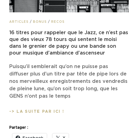
CAT
ARTICLES
/
BONUS
/
RECOS
LINKS
16 titres pour rappeler que le Jazz, ce n’est pas
que des vieux 78 tours qui sentent le moisi
dans le grenier de papy ou une bande son
pour musique d’ambiance d’ascenseur
Puisqu’il semblerait qu’on ne puisse pas
diffuser plus d’un titre par tête de pipe lors de
nos merveilleux enregistrements des vendredis
de pleine lune, qu’on soit trop long, que les
GENS n’ont pas le temps
16
-> LA SUITE PAR ICI !
TITRES
POUR
Partager :
RAPPELER
QUE