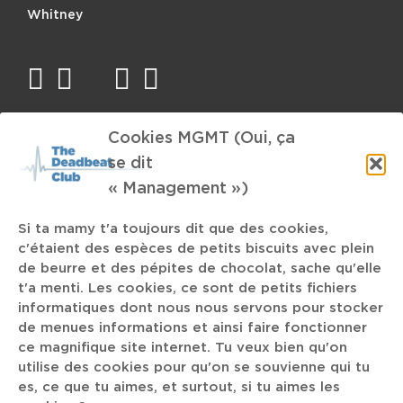
BANDE
Whitney
SON
POUR
MUSIQUE
facebook
twitter
mail
instagram
spotify
D’AMBIANCE
D’ASCENSEUR
Cookies MGMT (Oui, ça
TAGS
se dit
« Management »)
Wyatt E.
Ardentes
Azmari
Si ta mamy t'a toujours dit que des cookies,
c'étaient des espèces de petits biscuits avec plein
Pearl Jam
de beurre et des pépites de chocolat, sache qu'elle
Rudy Trouvé
50 ans
t'a menti. Les cookies, ce sont de petits fichiers
informatiques dont nous nous servons pour stocker
Bat For Lashes
New-York
Sprite
Psychonaut
de menues informations et ainsi faire fonctionner
Downtempo
shoegaze
François Pirette
ce magnifique site internet. Tu veux bien qu'on
utilise des cookies pour qu'on se souvienne qui tu
Urophilie
Jaz Coleman
DeeJaying
soupe à la terre
es, ce que tu aimes, et surtout, si tu aimes les