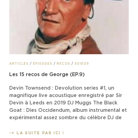
CAT
ARTICLES
/
ÉPISODES
/
RECOS
/
S01E09
LINKS
Les 15 recos de George (EP.9)
Devin Townsend : Devolution series #1, un
magnifique live acoustique enregistré par Sir
Devin à Leeds en 2019 DJ Muggs The Black
Goat : Dies Occidendum, album instrumental et
expérimental assez sombre du célèbre DJ de
LES
-> LA SUITE PAR ICI !