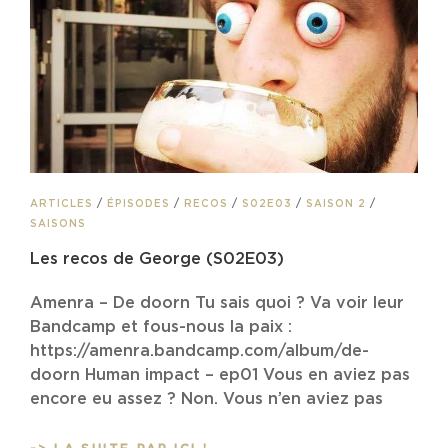
CAT
ARTICLES
/
ÉPISODES
/
RECOS
/
S02E03
/
SAISON 2
/
LINKS
SAISONS
Les recos de George (S02E03)
Amenra – De doorn Tu sais quoi ? Va voir leur
Bandcamp et fous-nous la paix :
https://amenra.bandcamp.com/album/de-
doorn Human impact – ep01 Vous en aviez pas
encore eu assez ? Non. Vous n’en aviez pas