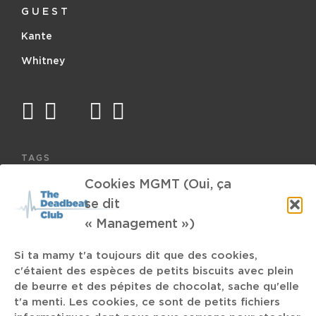
G U E S T
Kante
Whitney
facebook
twitter
mail
instagram
spotify
TAGS
Cookies MGMT (Oui, ça
Dunk Records
Gravity
In the Heights
se dit
2 de tension
« Management »)
Si ta mamy t'a toujours dit que des cookies,
Under the Reef Orchestra
CREVER
Tuskar
c'étaient des espèces de petits biscuits avec plein
de beurre et des pépites de chocolat, sache qu'elle
Pat St Rem
Gorillaz
Blues Rock
Yacht Rock
t'a menti. Les cookies, ce sont de petits fichiers