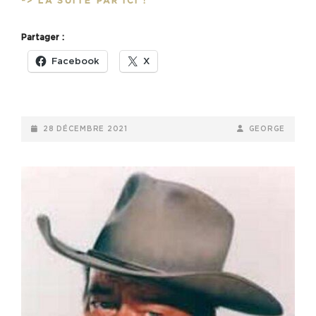
LES
-> LA SUITE PAR ICI !
RECOS
DE
Partager :
GEORGE
(S02E03)
Facebook
X
POSTED-
BY
BYLINE
28 DÉCEMBRE 2021
GEORGE
ON
LINE