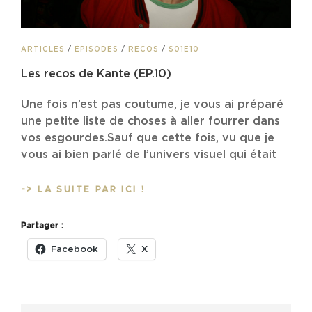
CAT
ARTICLES
/
ÉPISODES
/
RECOS
/
S01E10
LINKS
Les recos de Kante (EP.10)
Une fois n’est pas coutume, je vous ai préparé
une petite liste de choses à aller fourrer dans
vos esgourdes.Sauf que cette fois, vu que je
vous ai bien parlé de l’univers visuel qui était
LES
-> LA SUITE PAR ICI !
RECOS
DE
Partager :
KANTE
(EP.10)
Facebook
X