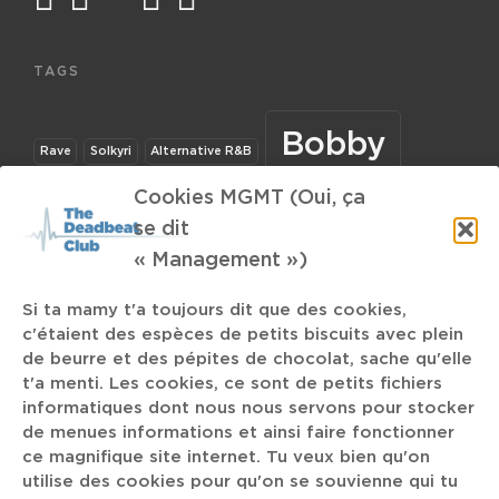
TAGS
Bobby
Rave
Solkyri
Alternative R&B
Cookies MGMT (Oui, ça
The K
se dit
RIP
Anabel Lee
Demidevil
Jawhar
« Management »)
Conway the Machine
Drone Metal
Si ta mamy t'a toujours dit que des cookies,
c'étaient des espèces de petits biscuits avec plein
Drache Musicale
S03E05
Belgium
bon entendeur
de beurre et des pépites de chocolat, sache qu'elle
t'a menti. Les cookies, ce sont de petits fichiers
Tokyo Witch
John Petrucci
Release Party
informatiques dont nous nous servons pour stocker
de menues informations et ainsi faire fonctionner
Ultraphallus
ce magnifique site internet. Tu veux bien qu'on
Pupil Slicer
Dan the Automator
utilise des cookies pour qu'on se souvienne qui tu