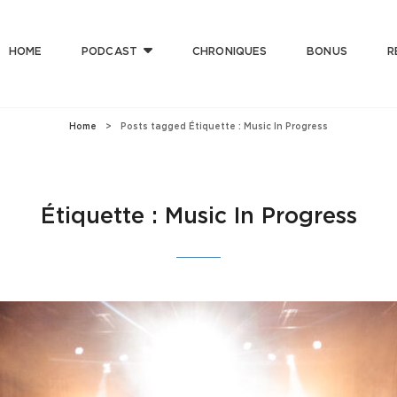
HOME
PODCAST
CHRONIQUES
BONUS
R
T CLUB
 Bonne Musique Avec Mauvaise Foi, Et De Mauvaise Musique Avec Bonne Foi
Home
>
Posts tagged
Étiquette :
Music In Progress
Étiquette :
Music In Progress