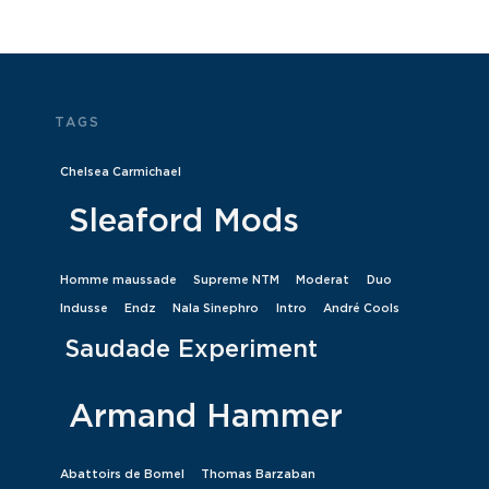
TAGS
Chelsea Carmichael
Sleaford Mods
Homme maussade
Supreme NTM
Moderat
Duo
Indusse
Endz
Nala Sinephro
Intro
André Cools
Saudade Experiment
Armand Hammer
Abattoirs de Bomel
Thomas Barzaban