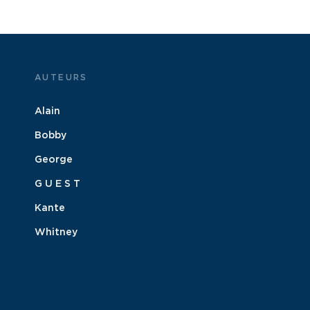
AUTEURS
Alain
Bobby
George
G U E S T
Kante
Whitney