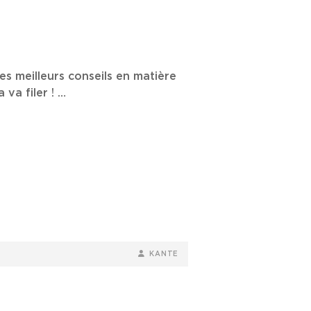
es meilleurs conseils en matière
 va filer ! …
BY
BYLINE
KANTE
LINE