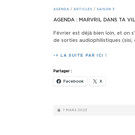
CAT
AGENDA
/
ARTICLES
/
SAISON 3
LINKS
AGENDA : MARVRIL DANS TA VI
Février est déjà bien loin, et on
de sorties audiophilistiques (sisi, 
AGENDA
-> LA SUITE PAR ICI !
:
MARVRIL
Partager :
DANS
TA
Facebook
X
VILLE
POSTED-
7 MARS 2023
ON