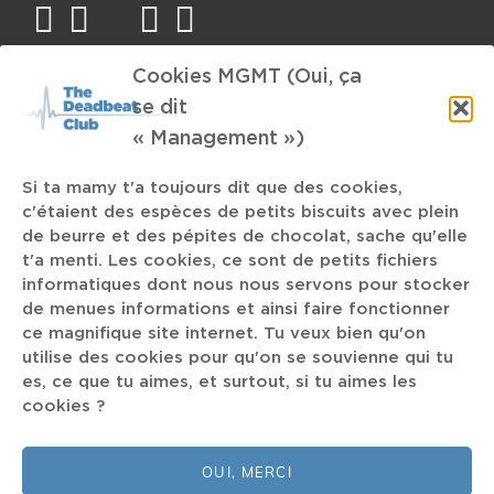
facebook
twitter
mail
instagram
spotify
Cookies MGMT (Oui, ça
TAGS
se dit
« Management »)
Woman Power
Huy
My Bloody Valentine
Tom Franck
Kiss My Jazz
Drumless
trust institutionnel
anytag
Si ta mamy t'a toujours dit que des cookies,
Antwerpen
Flying Lotus
c'étaient des espèces de petits biscuits avec plein
de beurre et des pépites de chocolat, sache qu'elle
glass museum
t'a menti. Les cookies, ce sont de petits fichiers
Christmas
informatiques dont nous nous servons pour stocker
de menues informations et ainsi faire fonctionner
Orchestre Tout Puissant Marcel Duchamps
shame
Article 27
ce magnifique site internet. Tu veux bien qu'on
musique
La Fine Equipe
Greta Van Fleet
CREVER
utilise des cookies pour qu'on se souvienne qui tu
es, ce que tu aimes, et surtout, si tu aimes les
BRNS
David de Fléron
S03E10
An Pierlé
cookies ?
Pilote le Podcast
EDM
OUI, MERCI