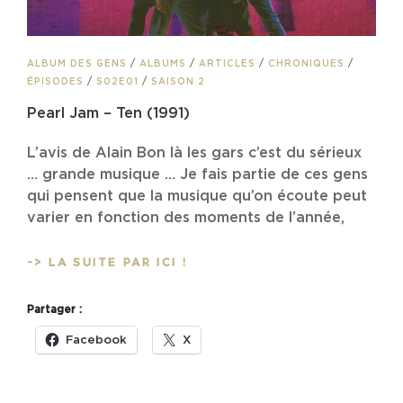
CAT
ALBUM DES GENS
/
ALBUMS
/
ARTICLES
/
CHRONIQUES
/
LINKS
ÉPISODES
/
S02E01
/
SAISON 2
Pearl Jam – Ten (1991)
L’avis de Alain Bon là les gars c’est du sérieux
… grande musique … Je fais partie de ces gens
qui pensent que la musique qu’on écoute peut
varier en fonction des moments de l’année,
PEARL
-> LA SUITE PAR ICI !
JAM
–
Partager :
TEN
(1991)
Facebook
X