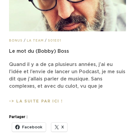
CAT
BONUS
/
LA TEAM
/
S01E01
LINKS
Le mot du (Bobby) Boss
Quand il y a de ça plusieurs années, j’ai eu
l’idée et l’envie de lancer un Podcast, je me suis
dit que j’allais parler de musique. Sans
complexes, et avec du culot, vu que je
LE
-> LA SUITE PAR ICI !
MOT
DU
Partager :
(BOBBY)
BOSS
Facebook
X