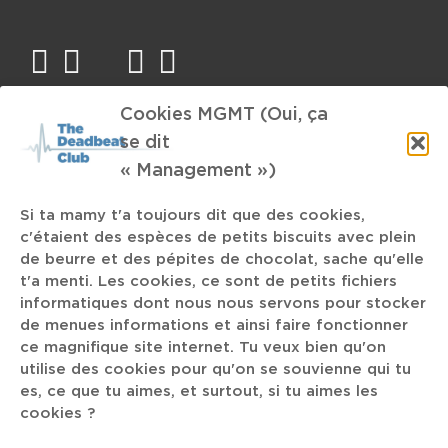
facebook
twitter
mail
instagram
spotify
Cookies MGMT (Oui, ça
TAGS
se dit
« Management »)
Ad Nauseam
Arty Leiso
Lost In Sound
Aquilone
Si ta mamy t'a toujours dit que des cookies,
Jaune Orange
c'étaient des espèces de petits biscuits avec plein
Cheat Codes
de beurre et des pépites de chocolat, sache qu'elle
t'a menti. Les cookies, ce sont de petits fichiers
Kamikazé
The K
informatiques dont nous nous servons pour stocker
Killer Mike
de menues informations et ainsi faire fonctionner
Theeunforeseen
Honda NSR 50
Goth-Metal
ce magnifique site internet. Tu veux bien qu'on
utilise des cookies pour qu'on se souvienne qui tu
KA
Kronos Quartet
ACU.NL
Ode th Space Hassle
es, ce que tu aimes, et surtout, si tu aimes les
cookies ?
Condor Gruppe
S03E05
Klassy
Deutschland
Dub