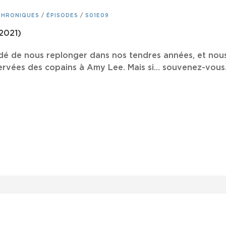
CHRONIQUES
/
ÉPISODES
/
S01E09
2021)
idé de nous replonger dans nos tendres années, et nou
ervées des copains à Amy Lee. Mais si… souvenez-vous…
NCE