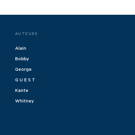
AUTEURS
Alain
Bobby
George
G U E S T
Kante
Whitney