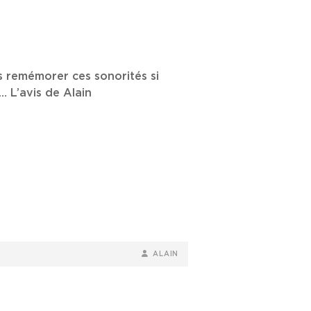
s remémorer ces sonorités si
 L’avis de Alain
BY
BYLINE
ALAIN
LINE