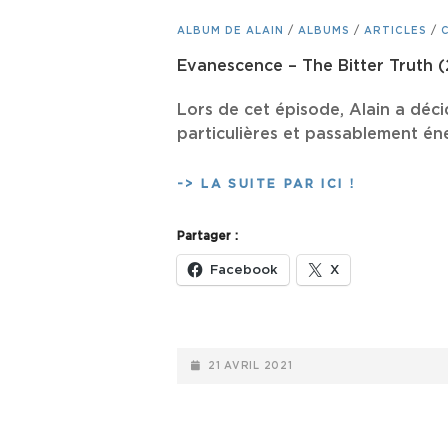
CAT
ALBUM DE ALAIN
/
ALBUMS
/
ARTICLES
/
LINKS
Evanescence – The Bitter Truth (
Lors de cet épisode, Alain a déc
particulières et passablement én
EVANESCE
-> LA SUITE PAR ICI !
–
THE
Partager :
BITTER
TRUTH
Facebook
X
(2021)
POSTED-
21 AVRIL 2021
ON