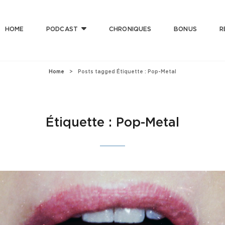
HOME
PODCAST
CHRONIQUES
BONUS
R
T CLUB
 Bonne Musique Avec Mauvaise Foi, Et De Mauvaise Musique Avec Bonne Foi
Home
>
Posts tagged
Étiquette :
Pop-Metal
Étiquette :
Pop-Metal