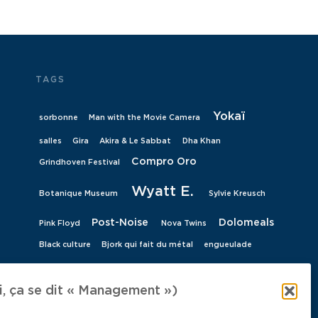
TAGS
Yokaï
sorbonne
Man with the Movie Camera
salles
Gira
Akira & Le Sabbat
Dha Khan
Compro Oro
Grindhoven Festival
Wyatt E.
Botanique Museum
Sylvie Kreusch
Post-Noise
Dolomeals
Pink Floyd
Nova Twins
Black culture
Bjork qui fait du métal
engueulade
Live review
Clément Dechambre
 ça se dit « Management »)