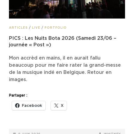
CAT
ARTICLES
/
LIVE
/
PORTFOLIO
LINKS
PICS : Les Nuits Bota 2026 (Samedi 23/06 –
journée « Post »)
Mon accrèd en mains, il en aurait fallu
beaucoup pour me faire rater la grand-messe
de la musique indé en Belgique. Retour en
images.
Partager :
Facebook
X
POSTED-
BY
BYLINE