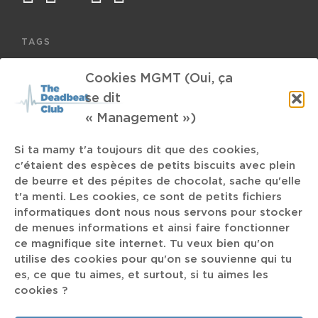
TAGS
Cookies MGMT (Oui, ça
Backwoodz Studioz
se dit
Little Simz
« Management »)
Ennio Morricone
Si ta mamy t'a toujours dit que des cookies,
c'étaient des espèces de petits biscuits avec plein
Genesis
David Eugene Edwards
La Chapelle
de beurre et des pépites de chocolat, sache qu'elle
t'a menti. Les cookies, ce sont de petits fichiers
Gilla Band
informatiques dont nous nous servons pour stocker
LSD
Suzane Vega
Tomahak
de menues informations et ainsi faire fonctionner
Sound Design
Dillon
Anna von Hausswolff
ce magnifique site internet. Tu veux bien qu'on
utilise des cookies pour qu'on se souvienne qui tu
DJ Muggs the Black Goat
Scratch
Sigrid
MIT
es, ce que tu aimes, et surtout, si tu aimes les
noël
cookies ?
Cloud Rap
Alien
Vianney
Yakhchal